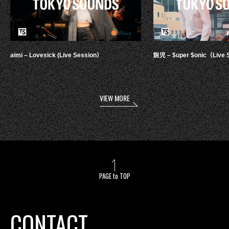
aimi – Lovesick (Live Session）
鋭児 – $uper $onic（Live 
VIEW MORE
PAGE to TOP
CONTACT