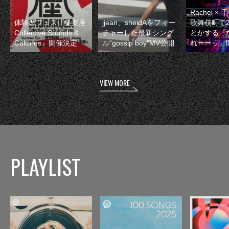
Rachel 
体験型フェス『集楽座
jjean、sheidAをフィー
歌舞伎町で
Collective Sounds &
チャーした最新シング
とかする『
Cultures』開催決定
ル“gossip boy”MV公開
れーーッ』
VIEW MORE
PLAYLIST