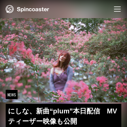
Skip
to
content
NEWS
にしな、新曲“plum”本日配信 MV
ティーザー映像も公開