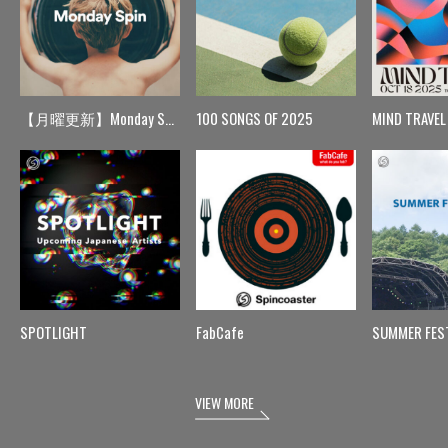
【月曜更新】Monday Spin
100 SONGS OF 2025
MIND TRAVEL
SPOTLIGHT
FabCafe
SUMMER FES
VIEW MORE