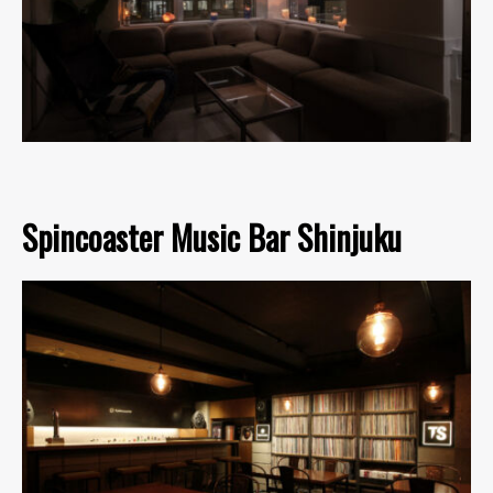
Spincoaster Music Bar Shinjuku