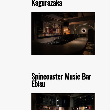
Kagurazaka
Spincoaster Music Bar
Ebisu