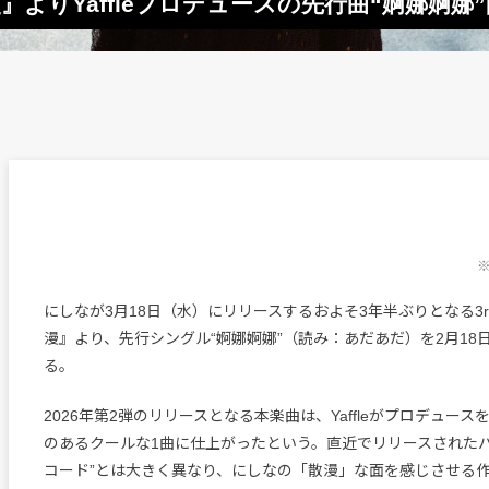
』よりYaffleプロデュースの先行曲“婀娜婀娜
※
にしなが3月18日（水）にリリースするおよそ3年半ぶりとなる3
漫』より、先行シングル“婀娜婀娜”（読み：あだあだ）を2月18
る。
2026年第2弾のリリースとなる本楽曲は、Yaffleがプロデュー
のあるクールな1曲に仕上がったという。直近でリリースされたバ
コード”とは大きく異なり、にしなの「散漫」な面を感じさせる