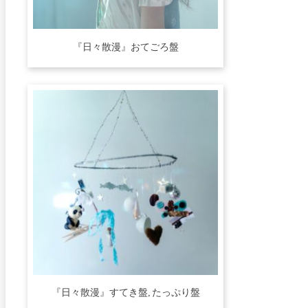
『日々散漫』おてごろ盤
『日々散漫』すてき盤, たっぷり盤