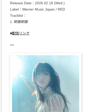
Release Date：2026.02.18 (Wed.)
Label：Warner Music Japan / RED
Tracklist：
1. 婀娜婀娜
■
配信リンク
==