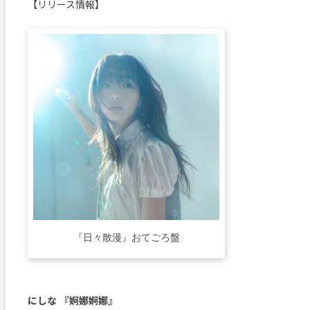
【リリース情報】
『日々散漫』おてごろ盤
にしな 『婀娜婀娜』