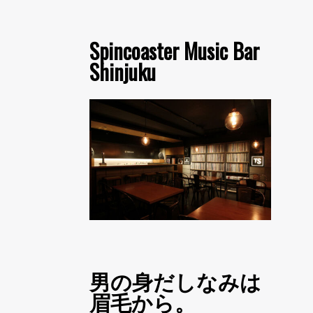
Spincoaster Music Bar
Shinjuku
男の身だしなみは
眉毛から。