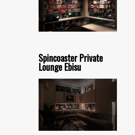
Spincoaster Private
Lounge Ebisu