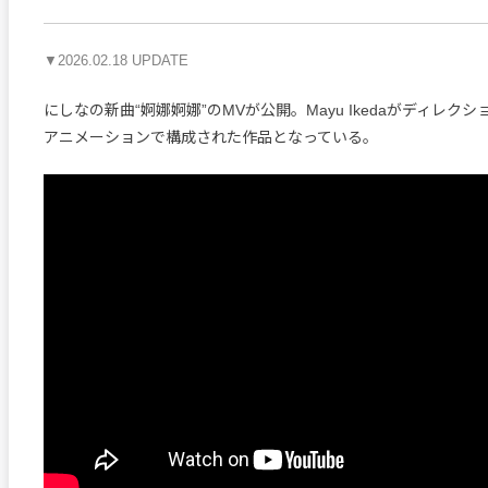
▼2026.02.18 UPDATE
にしなの新曲“婀娜婀娜”のMVが公開。Mayu Ikedaがディレク
アニメーションで構成された作品となっている。