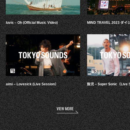
luvis – Oh (Official Music Video)
MIND TRAVEL 2023 
aimi – Lovesick (Live Session）
鋭児 – $uper $onic（Live 
VIEW MORE