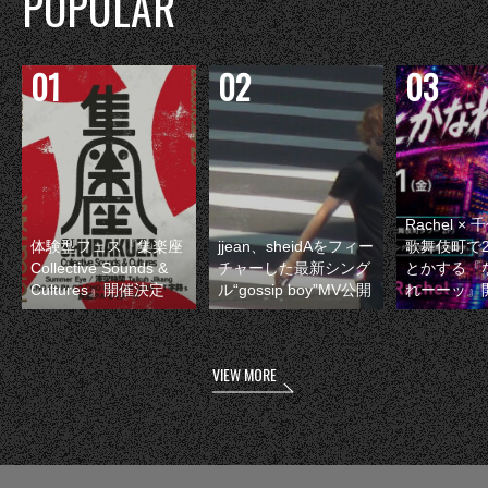
POPULAR
Rachel 
体験型フェス『集楽座
jjean、sheidAをフィー
歌舞伎町で
Collective Sounds &
チャーした最新シング
とかする『
Cultures』開催決定
ル“gossip boy”MV公開
れーーッ』
VIEW MORE