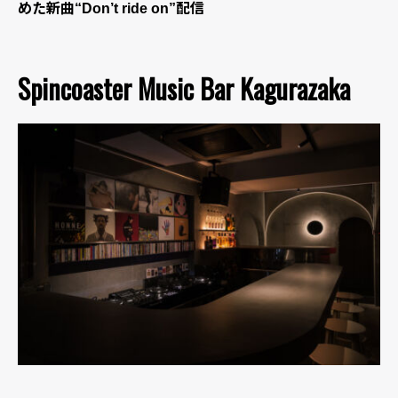
めた新曲“Don’t ride on”配信
Spincoaster Music Bar Kagurazaka