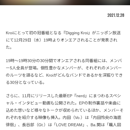
2021.12.28
Kroiにとって初の冠番組となる『Digging Kroi』がニッポン放送
にて12月29日（水）19時よりオンエアされることが発表され
た。
19時〜19時30分の30分間でオンエアされる同番組には、メンバ
ー5人全員が登場。個性豊かなメンバーが、それぞれのメンバー
のルーツを語るなど、Kroiがどんなバンドであるかを深掘りでき
る30分となっている。
さらに、11月にリリースした最新EP『nerd』にまつわるスペシ
ャル・インタビュー動画も公開された。EPの制作裏話や楽曲に
込めた想いなど様々なトークが収められているほか、メンバーそ
れぞれを紹介する映像も挿入。内田（Vo.）は「内田怜央の海底
徘徊」、長谷部（Gt.）は「LOVE DREAM」、Ba.関は「職人図