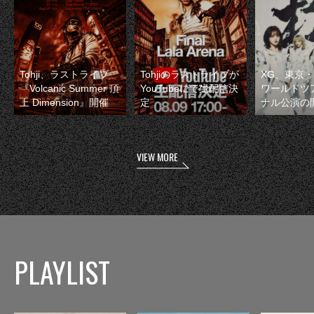
Tohji、ラストライブ
Tohjiのラストライブが
XG、東京
『Volcanic Summer 頂
YouTubeにて生配信決
ワールドツ
上 Dimension』開催
定
ナル公演の
VIEW MORE
PLAYLIST