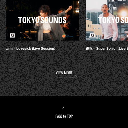
aimi – Lovesick (Live Session）
鋭児 – $uper $onic（Live 
VIEW MORE
PAGE to TOP