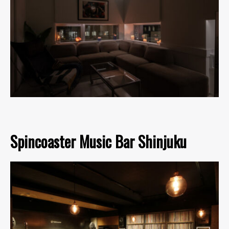
Spincoaster Music Bar Shinjuku