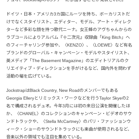
ドイツ・日本・アメリカ3カ国にルーツを持ち、ボーカリストだ
けでなくスタイリスト、エディター、モデル、アート・ディレク
ターなど多彩な顔を持つ歌代ニーナ。女王蜂のアヴちゃんからの
ラブコールによりアルバム『十二次元』収録曲「King Bitch」へ
のフィーチャリング参加や、〈KENZO〉、〈LOEWE〉など有名
ブランドのグローバル・キャンペーン・モデルやスタイリスト、
英メディア「The Basement Magazine」のエディトリアルのク
リエイティブ・ディレクションを手がけるなど、国内外を問わず
活動の幅を広げている。
JockstrapはBlack Country, New Roadのメンバーでもある
Georgia Elleryとリミックス・ワークなどを行うTaylor Skyeの2
名で構成されるデュオ。今年3月には初の来日公演を開催したほ
か、〈CHANEL〉のコレクションのキャンペーン・ビデオのサウ
ンドトラックや、〈Stella McCartney〉のパリ・ファッションウ
ィーク・ショーのサウンドトラックにも楽曲が使用されるなど、
音楽以外の領域でも注目を集めている。