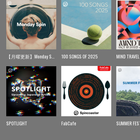
【月曜更新】Monday Spin
100 SONGS OF 2025
MIND TRAVEL
SPOTLIGHT
FabCafe
SUMMER FES