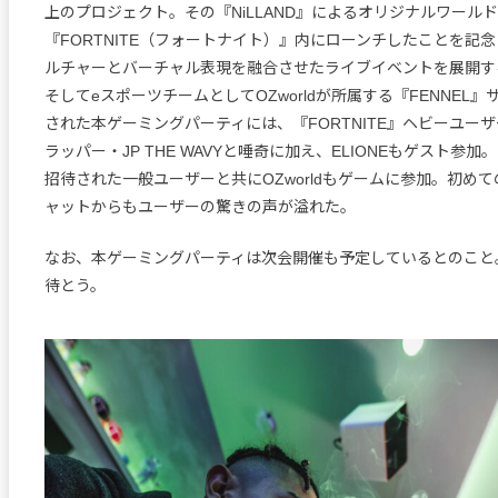
上のプロジェクト。その『NiLLAND』によるオリジナルワール
『FORTNITE（フォートナイト）』内にローンチしたことを記
ルチャーとバーチャル表現を融合させたライブイベントを展開する『R
そしてeスポーツチームとしてOZworldが所属する『FENNEL
された本ゲーミングパーティには、『FORTNITE』ヘビーユー
ラッパー・JP THE WAVYと唾奇に加え、ELIONEもゲスト参加
招待された一般ユーザーと共にOZworldもゲームに参加。初め
ャットからもユーザーの驚きの声が溢れた。
なお、本ゲーミングパーティは次会開催も予定しているとのこと
待とう。