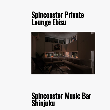
Spincoaster Private
Lounge Ebisu
Spincoaster Music Bar
Shinjuku