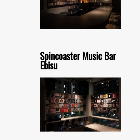
Spincoaster Music Bar
Ebisu