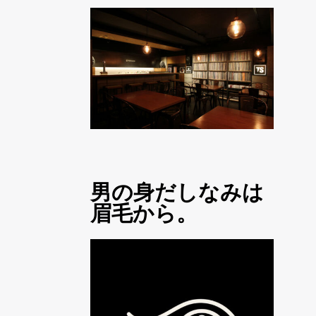
男の身だしなみは
眉毛から。