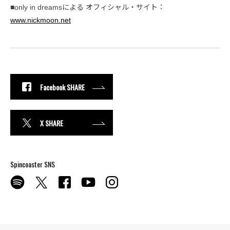
■only in dreamsによる オフィシャル・サイト：
www.nickmoon.net
Facebook SHARE
X SHARE
Spincoaster SNS