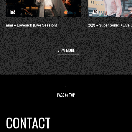
aimi – Lovesick (Live Session）
鋭児 – $uper $onic（Live 
VIEW MORE
PAGE to TOP
CONTACT