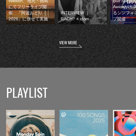
Watson、地元・徳島
Bull Symp
にてフリーライブ開
Awichが
催 『阿波おどり
INTERVIEW ｜
るシンフォ
2026』に併せて実施
RACH? × idom
ブ開催
VIEW MORE
PLAYLIST