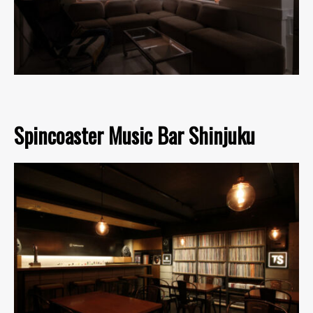
Spincoaster Music Bar Shinjuku