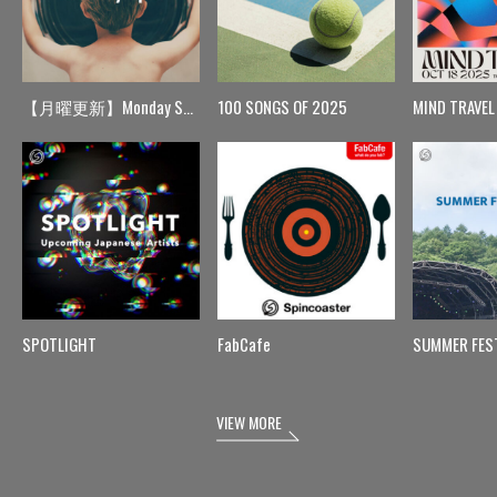
【月曜更新】Monday Spin
100 SONGS OF 2025
MIND TRAVEL
SPOTLIGHT
FabCafe
SUMMER FES
VIEW MORE