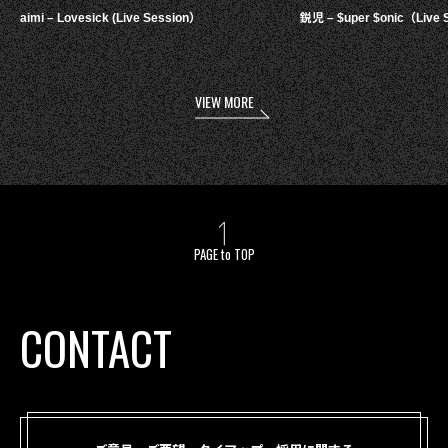
aimi – Lovesick (Live Session）
鋭児 – $uper $onic（Live 
VIEW MORE
PAGE to TOP
CONTACT