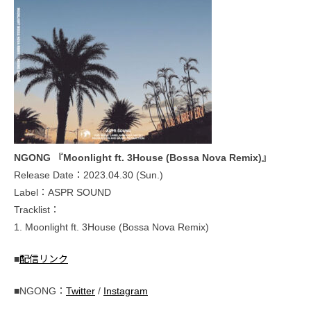
NGONG 『Moonlight ft. 3House (Bossa Nova Remix)』
Release Date：2023.04.30 (Sun.)
Label：ASPR SOUND
Tracklist：
1. Moonlight ft. 3House (Bossa Nova Remix)
■
配信リンク
■NGONG：
Twitter
/
Instagram