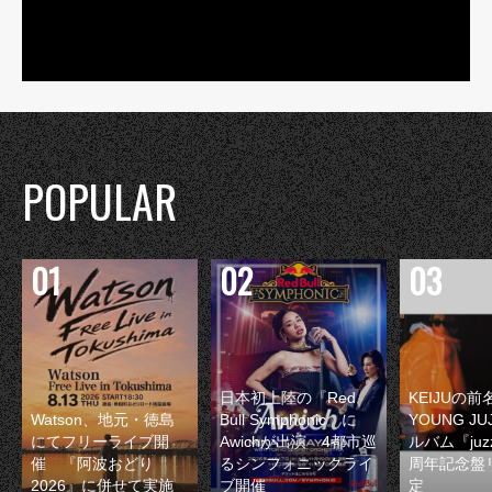
POPULAR
日本初上陸の『Red
KEIJUの
Watson、地元・徳島
Bull Symphonic』に
YOUNG JU
にてフリーライブ開
Awichが出演 4都市巡
ルバム『juzz
催 『阿波おどり
るシンフォニックライ
周年記念盤
2026』に併せて実施
ブ開催
定