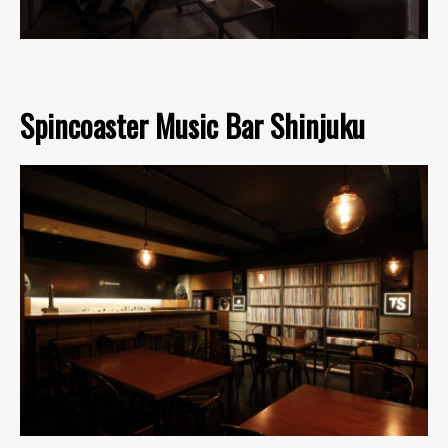
Spincoaster Music Bar Shinjuku