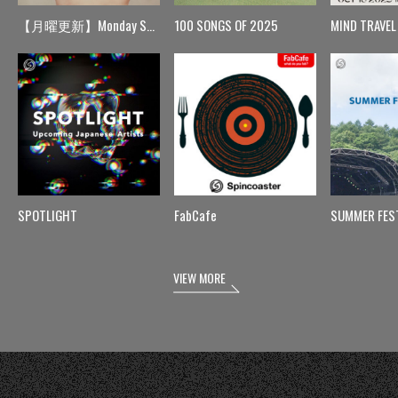
【月曜更新】Monday Spin
100 SONGS OF 2025
MIND TRAVEL
SPOTLIGHT
FabCafe
SUMMER FES
VIEW MORE