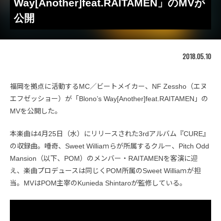
Way[Another]feat.RAITAMEN」のMVが
公開
2018.05.10
福岡を拠点に活動するMC／ビートメイカー、NF Zessho（エヌ
エフゼッショー）が「Blono’s Way[Another]feat.RAITAMEN」の
MVを公開した。
本楽曲は4月25日（水）にリリースされた3rdアルバム『CURE』
の収録曲。唾奇、Sweet Williaｍらが所属するクルー、Pitch Odd
Mansion（以下、POM）のメンバー・RAITAMENを客演に迎
え、楽曲プロデュースは同じくPOM所属のSweet Williaｍが担
当。MVはPOM主宰のKunieda Shintaroが監修している。