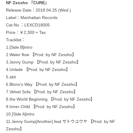
NF Zessho 『CURE』
Release Date：2018.04.25 (Wed.)
Label：Manhattan Records
Cat.No.：LEXCD18005
Price：￥2,300 + Tax
Tracklist：
1.[Side B]intro
2.Water flow 【Prod. by NF Zessho】
3.Jenny Gump 【Prod. by NF Zessho】
4.Unlade 【Prod. by NF Zessho】
5.skit
6.Blono’s Way 【Prod. by NF Zessho】
7.Velvet Sofa 【Prod. by NF Zessho】
8.the World Beginning 【Prod. by NF Zessho】
9.Inner Child 【Prod. by NF Zessho】
10.[Side A]intro
11.Jenny Gump[Another] feat.サトウユウヤ 【Prod. by NF
Zessho】