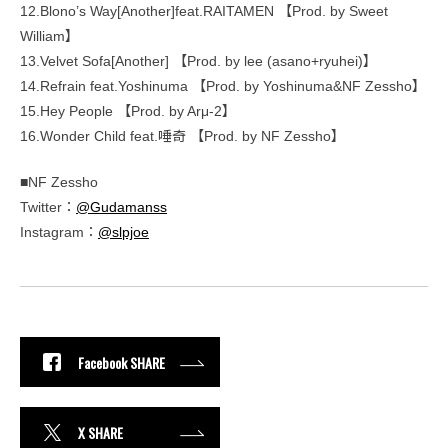
12.Blono’s Way[Another]feat.RAITAMEN 【Prod. by Sweet
William】
13.Velvet Sofa[Another] 【Prod. by lee (asano+ryuhei)】
14.Refrain feat.Yoshinuma 【Prod. by Yoshinuma&NF Zessho】
15.Hey People 【Prod. by Arμ-2】
16.Wonder Child feat.唾奇 【Prod. by NF Zessho】
■NF Zessho
Twitter：
@Gudamanss
Instagram：
@slpjoe
Facebook SHARE
X SHARE