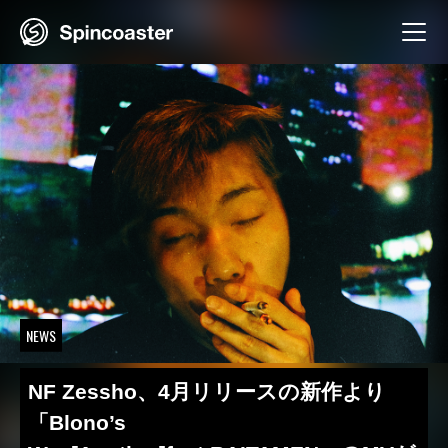
Skip
to
content
NEWS
NF Zessho、4月リリースの新作より
「Blono’s