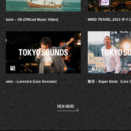
luvis – Oh (Official Music Video)
MIND TRAVEL 2023 
aimi – Lovesick (Live Session）
鋭児 – $uper $onic（Live 
VIEW MORE