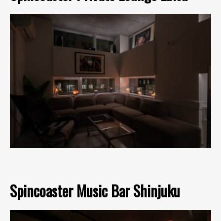
Spincoaster Music Bar Shinjuku