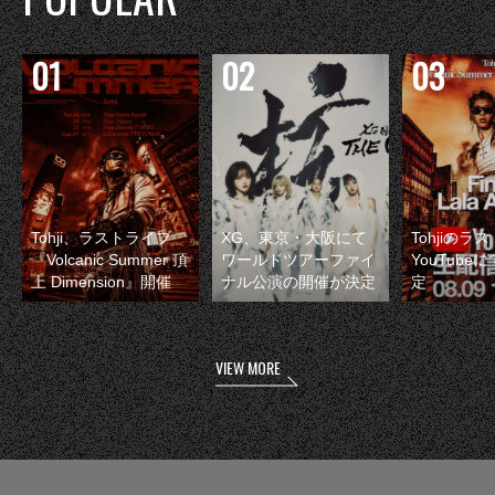
Tohji、ラストライブ
XG、東京・大阪にて
Tohjiのラ
『Volcanic Summer 頂
ワールドツアーファイ
YouTube
上 Dimension』開催
ナル公演の開催が決定
定
VIEW MORE