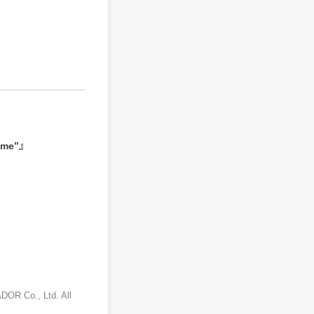
ome”』
ADOR Co., Ltd. All