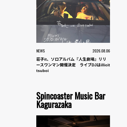
NEWS
2026.08.06
荘子it、ソロアルバム『人生劇場』リリ
ースワンマン開催決定 ライブDJはillicit
tsuboi
Spincoaster Music Bar
Kagurazaka