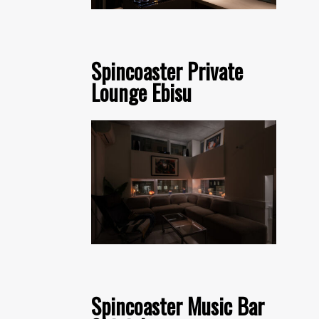
Spincoaster Private
Lounge Ebisu
Spincoaster Music Bar