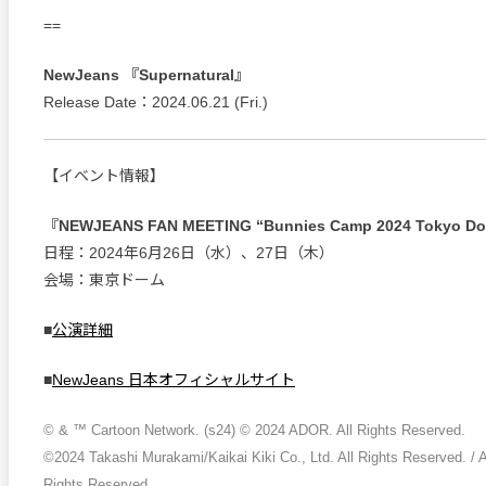
==
NewJeans 『Supernatural』
Release Date：2024.06.21 (Fri.)
【イベント情報】
『NEWJEANS FAN MEETING “Bunnies Camp 2024 Tokyo D
日程：2024年6月26日（水）、27日（木）
会場：東京ドーム
■
公演詳細
■
NewJeans 日本オフィシャルサイト
© & ™ Cartoon Network. (s24) © 2024 ADOR. All Rights Reserved.
©2024 Takashi Murakami/Kaikai Kiki Co., Ltd. All Rights Reserved. / 
Rights Reserved.