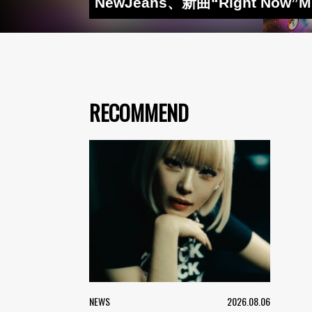
NewJeans、新曲“Right N
RECOMMEND
NEWS
2026.08.06