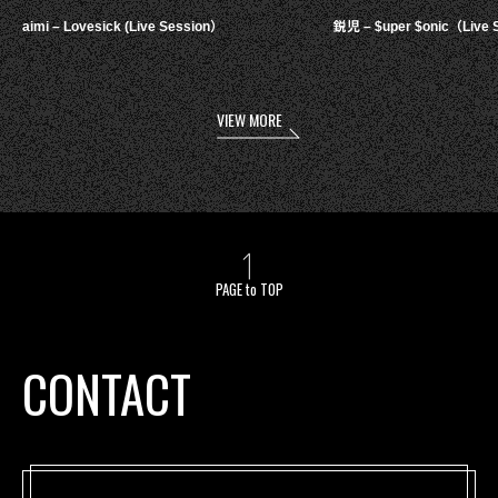
aimi – Lovesick (Live Session）
鋭児 – $uper $onic（Live 
VIEW MORE
PAGE to TOP
CONTACT