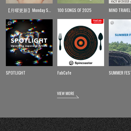
【月曜更新】Monday Spin
100 SONGS OF 2025
MIND TRAVEL
SPOTLIGHT
FabCafe
SUMMER FES
VIEW MORE