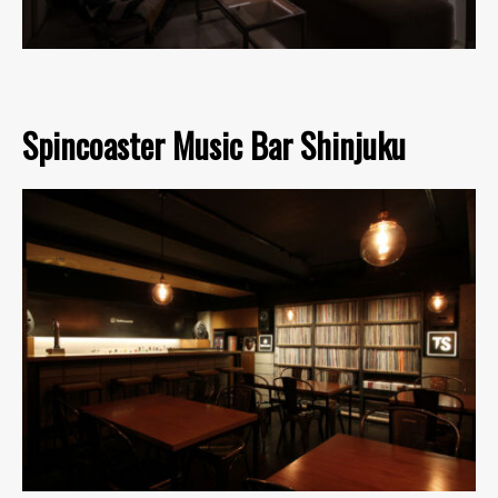
Spincoaster Music Bar Shinjuku