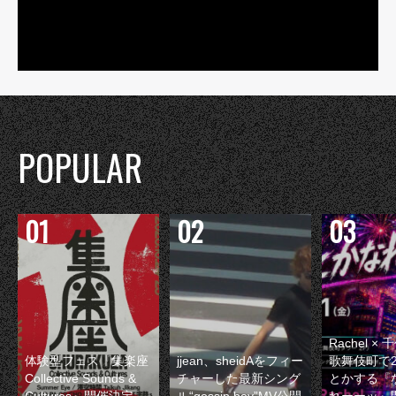
POPULAR
Rachel 
体験型フェス『集楽座
jjean、sheidAをフィー
歌舞伎町で
Collective Sounds &
チャーした最新シング
とかする『
Cultures』開催決定
ル“gossip boy”MV公開
れーーッ』