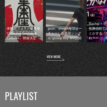
Rachel 
体験型フェス『集楽座
jjean、sheidAをフィー
歌舞伎町で
Collective Sounds &
チャーした最新シング
とかする『
Cultures』開催決定
ル“gossip boy”MV公開
れーーッ』
VIEW MORE
PLAYLIST