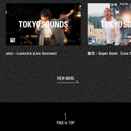
aimi – Lovesick (Live Session）
鋭児 – $uper $onic（Live 
VIEW MORE
PAGE to TOP