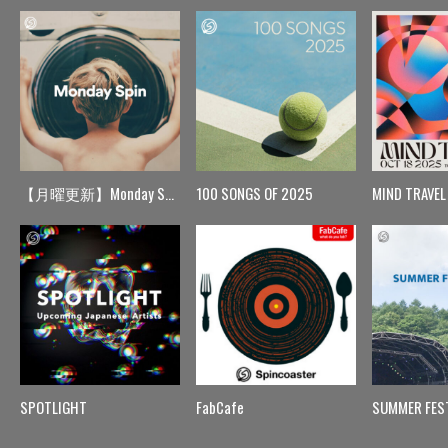
【月曜更新】Monday Spin
100 SONGS OF 2025
MIND TRAVEL
SPOTLIGHT
FabCafe
SUMMER FES