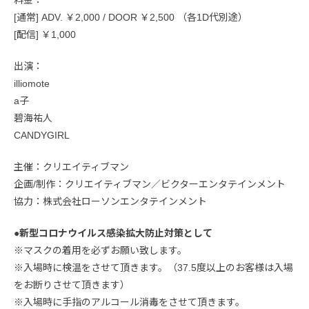
料金：
[通常] ADV. ￥2,000 / DOOR ￥2,500 （各1D代別途）
[配信] ￥1,000
出演：
illiomote
a子
碧海祐人
CANDYGIRL
主催：クリエイティブマン
企画/制作：クリエイティブマン／ビクターエンタテインメント
協力：株式会社ローソンエンタテインメント
●新型コロナウイルス感染拡大防止対策として
※マスクの着用を必ずお願い致します。
※入場時に検温をさせて頂きます。（37.5度以上のお客様は入場
をお断りさせて頂きます）
※入場時に手指のアルコール消毒をさせて頂きます。