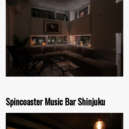
Spincoaster Music Bar Shinjuku