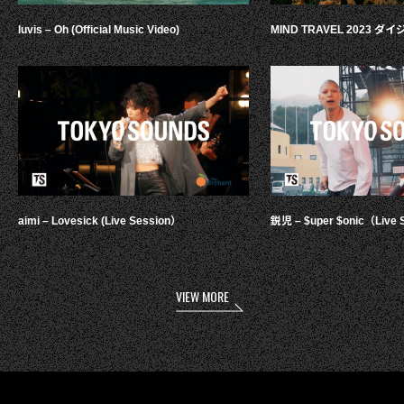
luvis – Oh (Official Music Video)
MIND TRAVEL 2023 
aimi – Lovesick (Live Session）
鋭児 – $uper $onic（Live 
VIEW MORE