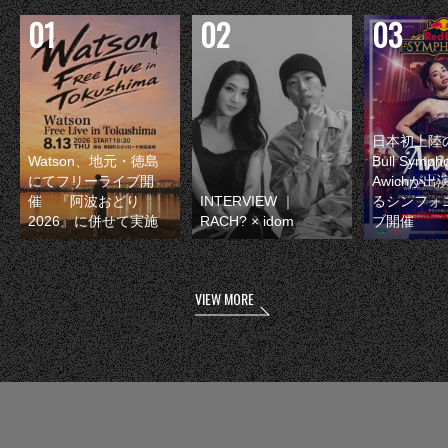
日本初上陸の
Watson、地元・徳島
Bull Symp
にてフリーライブ開
Awichが
催 『阿波おどり
INTERVIEW ｜
るシンフォ
2026』に併せて実施
RACH? × idom
ブ開催
VIEW MORE