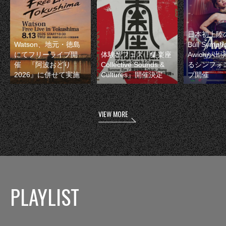
日本初上陸の
Watson、地元・徳島
Bull Symp
にてフリーライブ開
体験型フェス『集楽座
Awichが
催 『阿波おどり
Collective Sounds &
るシンフォ
2026』に併せて実施
Cultures』開催決定
ブ開催
VIEW MORE
PLAYLIST