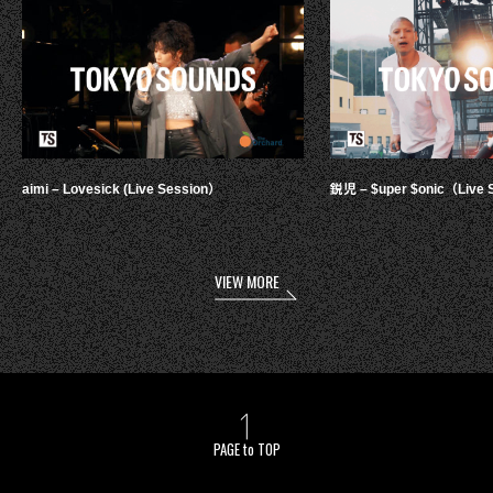
aimi – Lovesick (Live Session）
鋭児 – $uper $onic（Live 
VIEW MORE
PAGE to TOP