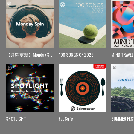
【月曜更新】Monday Spin
100 SONGS OF 2025
MIND TRAVEL
SPOTLIGHT
FabCafe
SUMMER FES