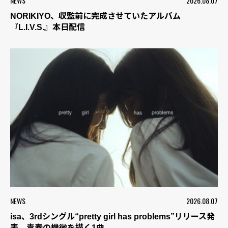
NEWS
2026.08.07
NORIKIYO、収監前に完成させていたアルバム
『L.I.V.S.』本日配信
NEWS
2026.08.07
isa、3rdシングル“pretty girl has problems”リリース発
表 青春の機微を描く1曲