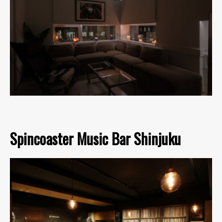
Spincoaster Music Bar Shinjuku