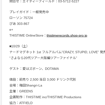
問合せ：エイティーフィールド：03-5712-5227
プレイガイド：一般発売中
ローソン 75724
ぴあ 303-867
e+
THISTIME OnlineStore：
thistimerecords.shop-pro.jp
■10/29（土）
ナードマグネット 1st フルアルバム”CRAZY, STUPID, LOVE” 
“さよなら20代ツアー大阪編ツアーファイナル”
ゲスト：愛はズボーン、DOTAMA
値段：前売り 2,500 当日 3,000 ドリンク代別
会場：梅田Shangri-La
主催：GREENS
企画制作：THISTIME inc/THISTIME Productions
協力：ATFIELD