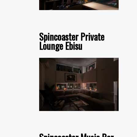
Spincoaster Private
Lounge Ebisu