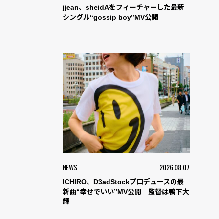
jjean、sheidAをフィーチャーした最新
シングル“gossip boy”MV公開
NEWS
2026.08.07
ICHIRO、D3adStockプロデュースの最
新曲“幸せでいい”MV公開 監督は鴨下大
輝