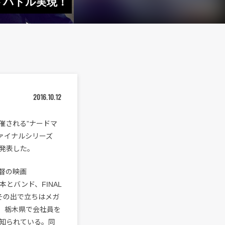
ドバトル実現！
2016.10.12
開催される”ナードマ
アーファイナルシリーズ
を発表した。
督の映画
松本とバンド、FINAL
しその出で立ちはメガ
、栃木県で会社員を
知られている。同