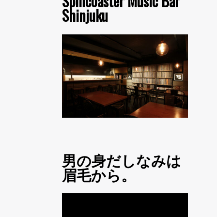
Spincoaster Music Bar
Shinjuku
男の身だしなみは
眉毛から。