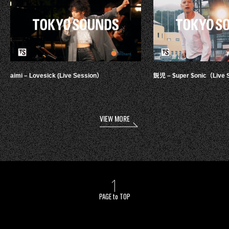
aimi – Lovesick (Live Session）
鋭児 – $uper $onic（Live 
VIEW MORE
PAGE to TOP