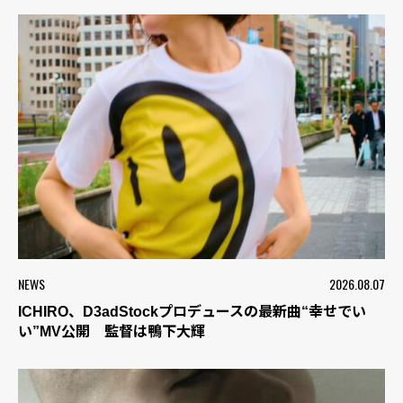
NEWS
2026.08.07
ICHIRO、D3adStockプロデュースの最新曲“幸せでい
い”MV公開 監督は鴨下大輝