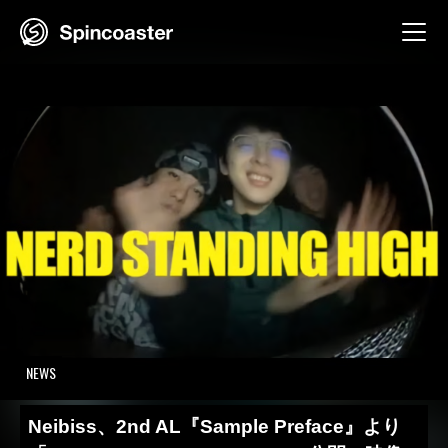
Skip
to
content
NEWS
Neibiss、2nd AL『Sample Preface』より