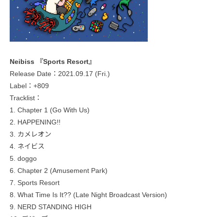
Neibiss 『Sports Resort』
Release Date：2021.09.17 (Fri.)
Label：+809
Tracklist：
1. Chapter 1 (Go With Us)
2. HAPPENING!!
3. カメレオン
4. ネイビス
5. doggo
6. Chapter 2 (Amusement Park)
7. Sports Resort
8. What Time Is It?? (Late Night Broadcast Version)
9. NERD STANDING HIGH