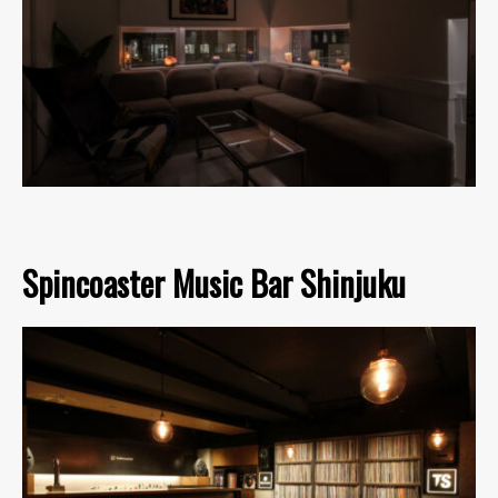
Spincoaster Music Bar Shinjuku