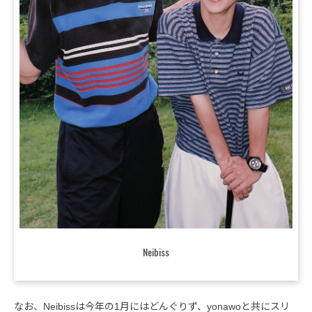
Neibiss
なお、Neibissは今年の1月にはどんぐりず、yonawoと共にスリ