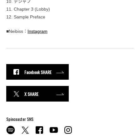
10. デジャブ
11. Chapter 3 (Lobby)
12. Sample Preface
■Neibiss：
Instagram
Facebook SHARE
X SHARE
Spincoaster SNS