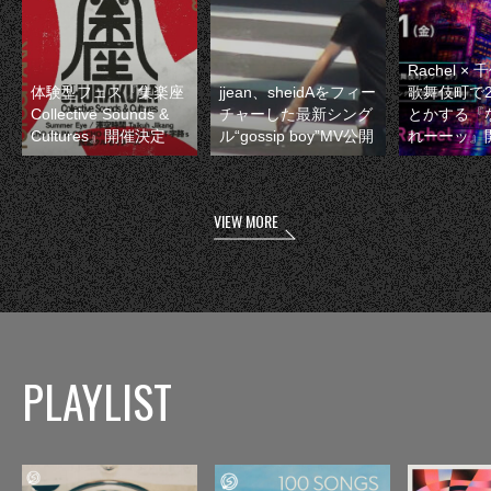
Rachel 
体験型フェス『集楽座
jjean、sheidAをフィー
歌舞伎町で
Collective Sounds &
チャーした最新シング
とかする『
Cultures』開催決定
ル“gossip boy”MV公開
れーーッ』
VIEW MORE
PLAYLIST