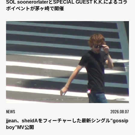
SOL soonerorlaterとSPECIAL GUEST K.K.によるコラ
ボイベントが茅ヶ崎で開催
NEWS
2026.08.07
jjean、sheidAをフィーチャーした最新シングル“gossip
boy”MV公開