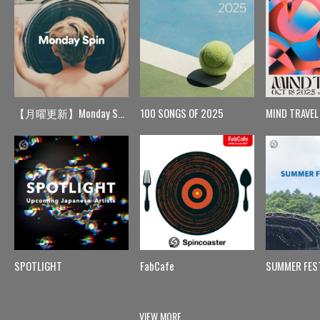
【月曜更新】Monday Spin
100 SONGS OF 2025
MIND TRAVEL
SPOTLIGHT
FabCafe
SUMMER FES
VIEW MORE