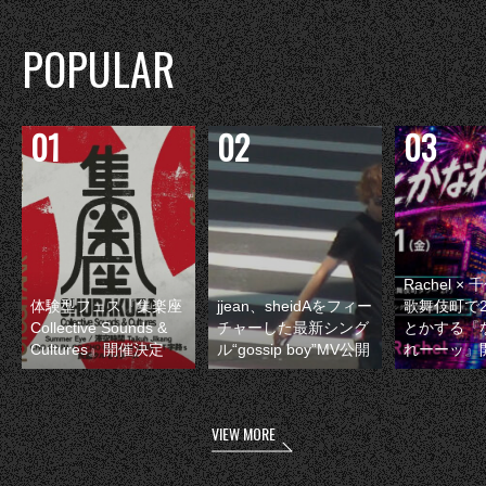
POPULAR
Rachel 
体験型フェス『集楽座
jjean、sheidAをフィー
歌舞伎町で
Collective Sounds &
チャーした最新シング
とかする『
Cultures』開催決定
ル“gossip boy”MV公開
れーーッ』
VIEW MORE