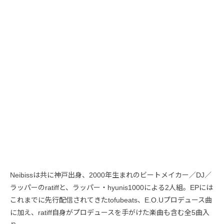
Neibissは共に神戸出身、2000年生まれのビートメイカー／DJ／
ラッパーのratiffと、ラッパー・hyunis1000による2人組。EPには
これまでに先行配信されてきたtofubeats、E.O.Uプロデュース曲
に加え、ratiff自身がプロデュースを手がけた楽曲も含む全5曲入