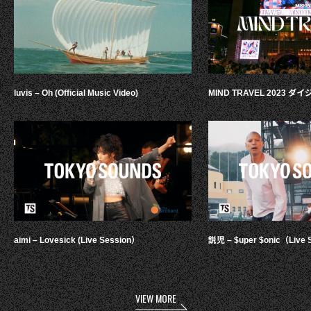
luvis – Oh (Official Music Video)
MIND TRAVEL 2023 
aimi – Lovesick (Live Session）
鋭児 – $uper $onic（Live 
VIEW MORE