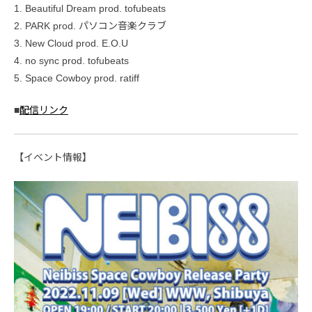
1. Beautiful Dream prod. tofubeats
2. PARK prod. パソコン音楽クラブ
3. New Cloud prod. E.O.U
4. no sync prod. tofubeats
5. Space Cowboy prod. ratiff
■
配信リンク
【イベント情報】