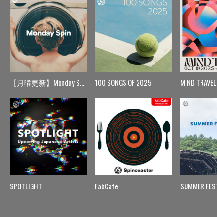
【月曜更新】Monday Spin
100 SONGS OF 2025
MIND TRAVEL
SPOTLIGHT
FabCafe
SUMMER FES