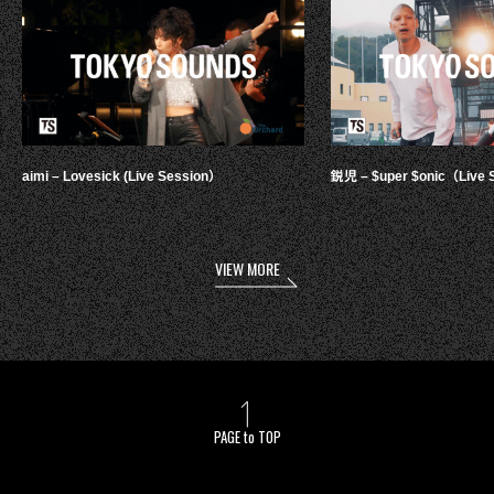
aimi – Lovesick (Live Session）
鋭児 – $uper $onic（Live 
VIEW MORE
PAGE to TOP