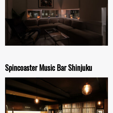
Spincoaster Music Bar Shinjuku