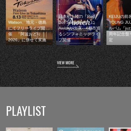
日本初上陸の『Red
KEIJUの
Watson、地元・徳島
Bull Symphonic』に
YOUNG JU
にてフリーライブ開
Awichが出演 4都市巡
ルバム『juzz
催 『阿波おどり
るシンフォニックライ
周年記念盤
2026』に併せて実施
ブ開催
定
VIEW MORE
PLAYLIST