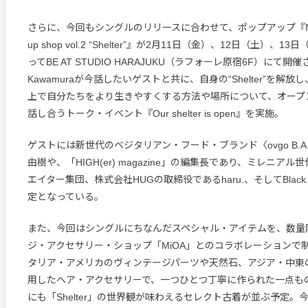
さらに、今回もシングルのリリースに合わせて、ポップアップ『Nao K
up shop vol.2 “Shelter”』が2月11日（金）、12日（土）、
ってBE AT STUDIO HARAJUKU（ラフォーレ原宿6F）にて開
Kawamuraが今話したいゲストと共に、自身の“Shelter”を解
上で自分たちをより生きやすくする方法や場所について、オープ
話し合うトーク・イベント『Our shelter is open』を実施。
ゲストには新世代のベジタリアン・フード・ブランド〈ovgo B.A.
由樹や、「HIGH(er) magazine」の編集長であり、ミレニア
エイター集団、株式会社HUGの取締役であるharu.、そしてBlack 
定となっている。
また、今回はシングルにちなんだスペシャル・アイテムを、数量
ジ・アクセサリー・ショップ「MiOA」とのコラボレーションで
タリア・アメリカのヴィンテージパーツや天然石、アジア・中東
用したへア・アクセサリーで、一つひとつ丁寧に作られた一点も
にも「Shelter」の世界観が味わえるセレクト古着が並ぶ予定。今