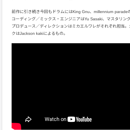
前作に引き続き今回もドラムにはKing Gnu、millennium par
コーディング／ミックス・エンジニアはYu Sasaki、マスタリングは
プロデュース／ディレクションはミカエルワレがそれぞれ担当。
クはJackson kakiによるもの。