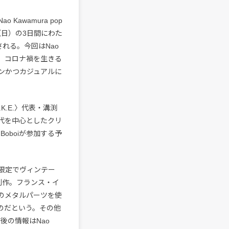
awamura pop
13日（日）の3日間にわた
催される。今回はNao
放し、コロナ禍を生きる
ンかつカジュアルに
K.E.〉代表・溝渕
ル世代を中心としたクリ
Boboiが参加する予
限定でヴィンテー
制作。フランス・イ
のメタルパーツを使
のだという。その他
後の情報はNao