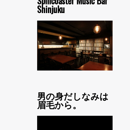
Spincoaster Music Bar
Shinjuku
男の身だしなみは
眉毛から。