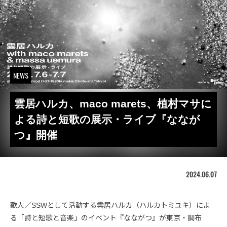
NEWS
雲居ハルカ、maco marets、植村マサに
よる詩と短歌の展示・ライブ『ななが
つ』開催
2024.06.07
歌人／SSWとして活動する雲居ハルカ（ハルカトミユキ）によ
る「詩と短歌と音楽」のイベント『なながつ』が東京・調布