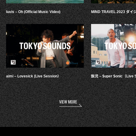
luvis – Oh (Official Music Video)
MIND TRAVEL 2023 
aimi – Lovesick (Live Session）
鋭児 – $uper $onic（Live 
VIEW MORE