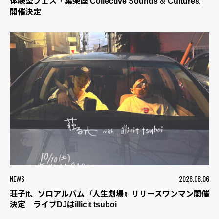
体験型フェス『集楽座 Collective Sounds & Cultures』
開催決定
NEWS
2026.08.06
荘子it、ソロアルバム『人生劇場』リリースワンマン開催
決定 ライブDJはillicit tsuboi