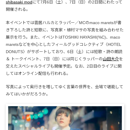
shibasaki mod
にて7月6日（土）、7日（日）の2日間にわたって
開催される。
本イベントでは雲居ハルカとラッパー／MCのmaco maretsが書
き下ろした詩と短歌に、写真家・植村マサの写真を組み合わせた
展示を行う。また、イベントはTOSHIKI HAYASHI(%C)、maco
maretsなどを中心としたフィールグッドコレクティブ〈HOTEL
DONUTS〉がサポートしており、6日（土）には短歌・詩の朗読
＆ トークイベント、7日（日）には同じくラッパーの
山田大介
を
交えたスペシャルライブも開催予定。なお、2日目のライブに関
してはオンライン配信も行われる。
写真によって奥行きを増してゆく言葉の世界を、会場で堪能して
みてはいかがだろうか。