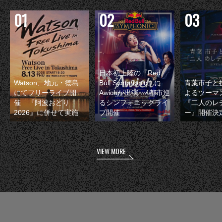
日本初上陸の『Red
Watson、地元・徳島
Bull Symphonic』に
青葉市子と
にてフリーライブ開
Awichが出演 4都市巡
よるツーマ
催 『阿波おどり
るシンフォニックライ
『二人のレ
2026』に併せて実施
ブ開催
ー』開催決
VIEW MORE