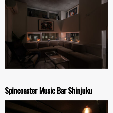
Spincoaster Music Bar Shinjuku