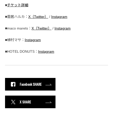
■
チケット詳細
■雲居ハルカ：
X（Twitter）
/
Instagram
■maco marets：
X（Twitter）
/
Instagram
■植村マサ：
Instagram
■HOTEL DONUTS：
Instagram
Facebook SHARE
X SHARE