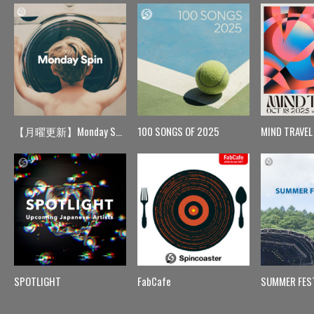
【月曜更新】Monday Spin
100 SONGS OF 2025
MIND TRAVEL
SPOTLIGHT
FabCafe
SUMMER FES