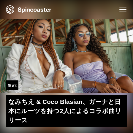
Skip
to
content
NEWS
なみちえ & Coco Blasian、ガーナと日
本にルーツを持つ2人によるコラボ曲リ
リース