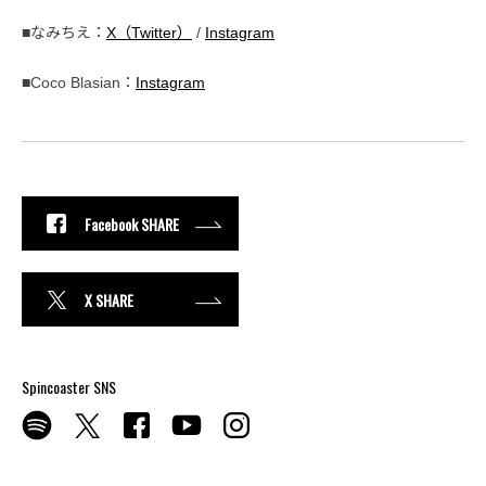
■なみちえ：
X（Twitter）
/
Instagram
■Coco Blasian：
Instagram
Facebook SHARE
X SHARE
Spincoaster SNS