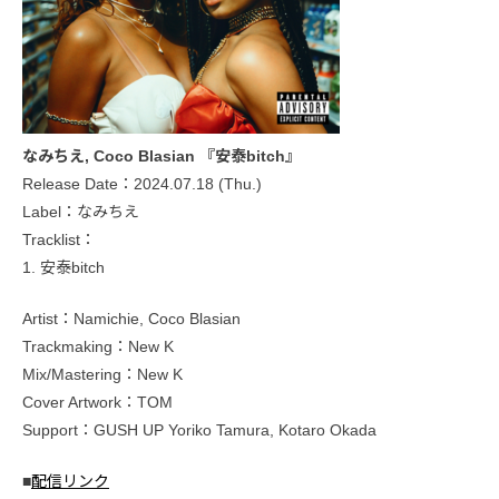
なみちえ, Coco Blasian 『安泰bitch』
Release Date：2024.07.18 (Thu.)
Label：なみちえ
Tracklist：
1. 安泰bitch
Artist：Namichie, Coco Blasian
Trackmaking：New K
Mix/Mastering：New K
Cover Artwork：TOM
Support：GUSH UP Yoriko Tamura, Kotaro Okada
■
配信リンク