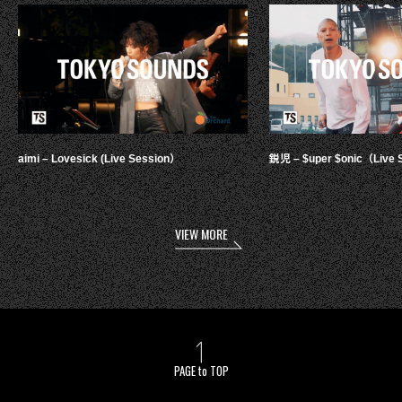
aimi – Lovesick (Live Session）
鋭児 – $uper $onic（Live 
VIEW MORE
PAGE to TOP