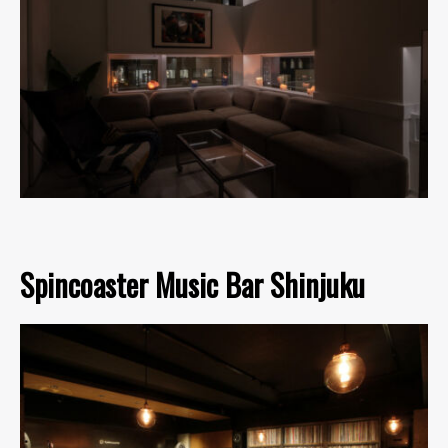
Spincoaster Music Bar Shinjuku