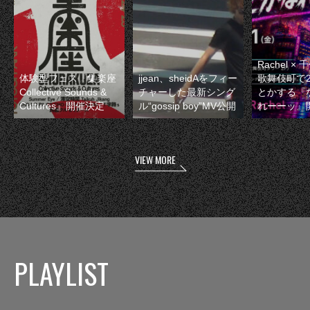
Rachel 
体験型フェス『集楽座
jjean、sheidAをフィー
歌舞伎町で
Collective Sounds &
チャーした最新シング
とかする『
Cultures』開催決定
ル“gossip boy”MV公開
れーーッ』
VIEW MORE
PLAYLIST