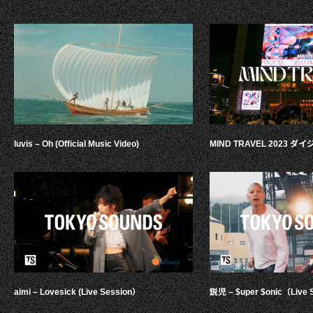
luvis – Oh (Official Music Video)
MIND TRAVEL 2023 
aimi – Lovesick (Live Session）
鋭児 – $uper $onic（Live 