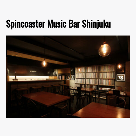
Spincoaster Music Bar Shinjuku