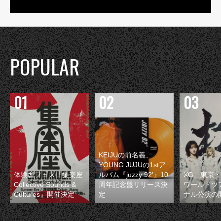
POPULAR
KEIJUの前名義、
YOUNG JUJUの1stア
体験型フェス『集楽座
ルバム『juzzy 92’』10
XG、東京
Collective Sounds &
周年記念盤リリース決
ワールドツ
Cultures』開催決定
定
ナル公演の