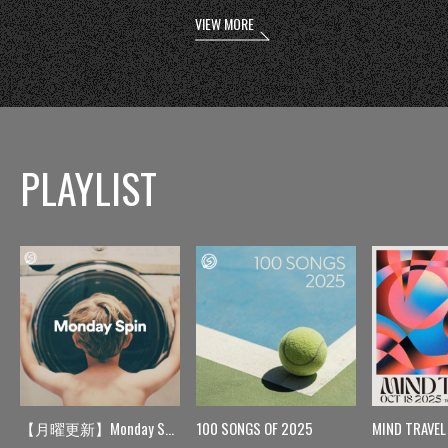
VIEW MORE
PLAYLIST
【月曜更新】Monday Spin
100 SONGS OF 2025
MIND TRAVEL