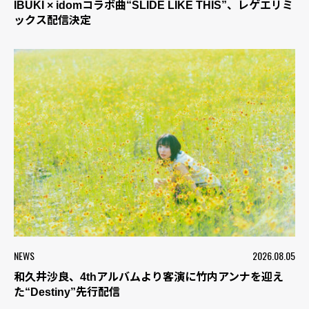
IBUKI × idomコラボ曲“SLIDE LIKE THIS”、レゲエリミ
ックス配信決定
NEWS
2026.08.05
和久井沙良、4thアルバムより客演に竹内アンナを迎え
た“Destiny”先行配信