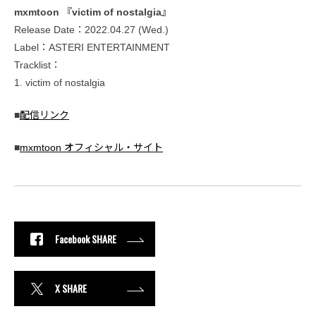
mxmtoon 『victim of nostalgia』
Release Date：2022.04.27 (Wed.)
Label：ASTERI ENTERTAINMENT
Tracklist：
1. victim of nostalgia
■
配信リンク
■
mxmtoon オフィシャル・サイト
Facebook SHARE
X SHARE