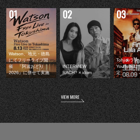
Watson、地元・徳島
にてフリーライブ開
Tohjiのラ
催 『阿波おどり
INTERVIEW ｜
YouTube
2026』に併せて実施
RACH? × idom
定
VIEW MORE