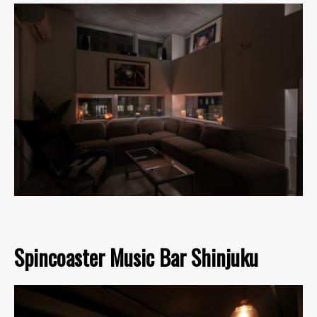
Spincoaster Music Bar Shinjuku