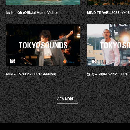
luvis – Oh (Official Music Video)
MIND TRAVEL 2023 
aimi – Lovesick (Live Session）
鋭児 – $uper $onic（Live 
VIEW MORE