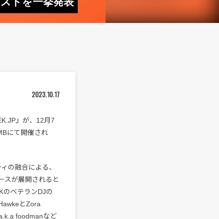
ィストを一挙発表
2023.10.17
.JP』が、12月7
OMBにて開催され
ティの融合による、
ースが展開されると
UKのベテランDJの
awkeとZora
k.a foodmanなど