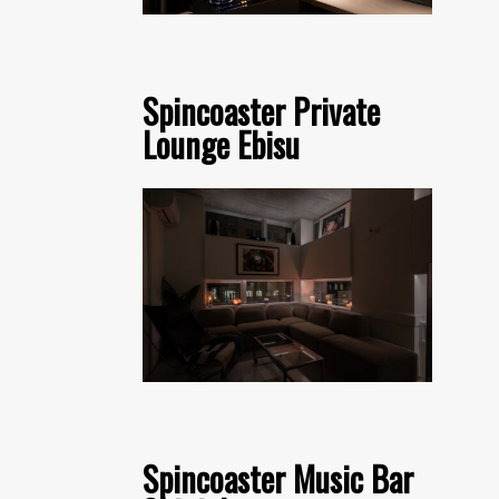
Spincoaster Private
Lounge Ebisu
Spincoaster Music Bar