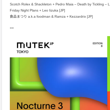
Scotch Rolex & Shackleton + Pedro Maia – Death by Tickling – 
Friday Night Plans + Leo Iizuka [JP]
食品まつり a.k.a foodman & Ramza + Kezzardrix [JP]
==