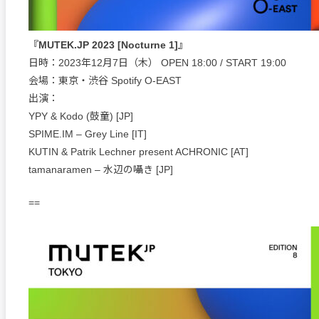
『MUTEK.JP 2023 [Nocturne 1]』
日時：2023年12月7日（木） OPEN 18:00 / START 19:00
会場：東京・渋谷 Spotify O-EAST
出演：
YPY & Kodo (鼓童) [JP]
SPIME.IM – Grey Line [IT]
KUTIN & Patrik Lechner present ACHRONIC [AT]
tamanaramen – 水辺の囁き [JP]
==