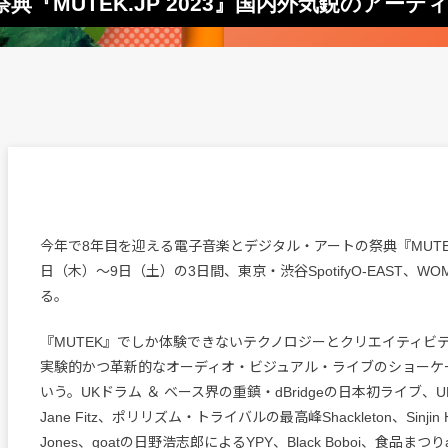
『MUTEK.JP 2023』国内外気鋭のアーテ
今年で8年目を迎える電子音楽とデジタル・アートの祭典『MUTEK
日（木）～9日（土）の3日間、東京・渋谷SpotifyO-EAST、W
る。
『MUTEK』でしか体験できないテクノロジーとクリエイティビ
実験的かつ革新的なオーディオ・ビジュアル・ライブのショーケ
いう。UKドラム ＆ ベース界の重鎮・dBridgeの日本初ライブ、
Jane Fitz、ポリリズム・トライバルの最高峰Shackleton、Sinjin H
Jones、goatの日野浩志郎によるYPY、Black Boboi、食品まつりa.