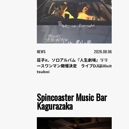
NEWS
2026.08.06
荘子it、ソロアルバム『人生劇場』リリ
ースワンマン開催決定 ライブDJはillicit
tsuboi
Spincoaster Music Bar
Kagurazaka