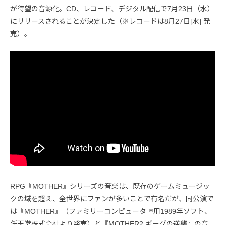
が待望の音源化。CD、レコード、デジタル配信で7月23日（水）
にリリースされることが決定した（※レコードは8月27日[水] 発
売）。
RPG『MOTHER』シリーズの音楽は、既存のゲームミュージッ
クの域を超え、全世界にファンが多いことで有名だが、同公演で
は『MOTHER』（ファミリーコンピュータ™用1989年ソフト、
任天堂株式会社より発売）と『MOTHER2 ギーグの逆襲』の音