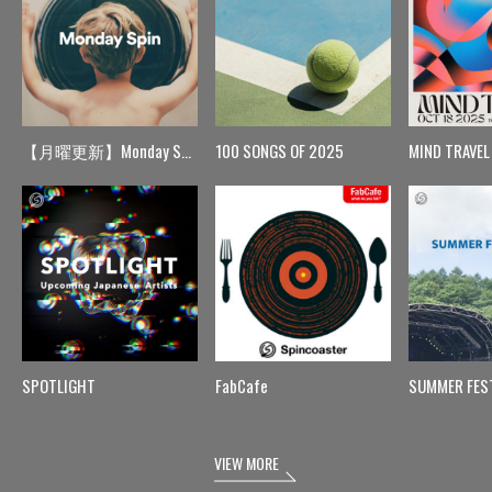
【月曜更新】Monday Spin
100 SONGS OF 2025
MIND TRAVEL
SPOTLIGHT
FabCafe
SUMMER FES
VIEW MORE