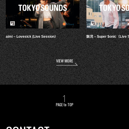
aimi – Lovesick (Live Session）
鋭児 – $uper $onic（Live 
VIEW MORE
PAGE to TOP