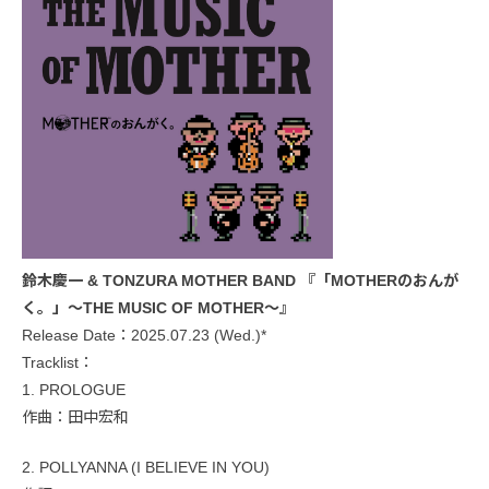
鈴木慶一 & TONZURA MOTHER BAND 『「MOTHERのおんが
く。」～THE MUSIC OF MOTHER～』
Release Date：2025.07.23 (Wed.)*
Tracklist：
1. PROLOGUE
作曲：田中宏和
2. POLLYANNA (I BELIEVE IN YOU)