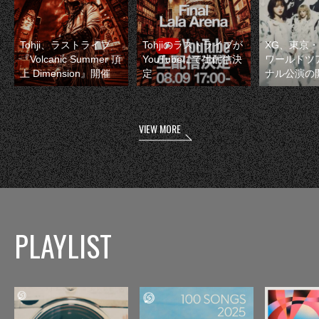
Tohji、ラストライブ
Tohjiのラストライブが
XG、東京
『Volcanic Summer 頂
YouTubeにて生配信決
ワールドツ
上 Dimension』開催
定
ナル公演の
VIEW MORE
PLAYLIST