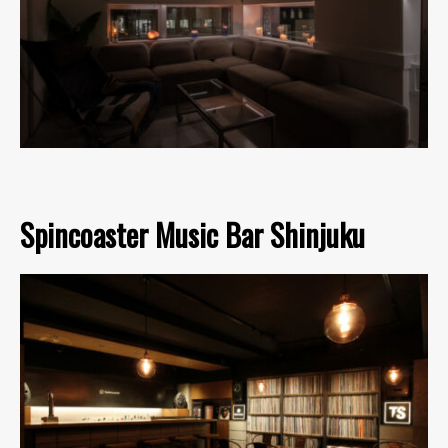
Spincoaster Music Bar Shinjuku