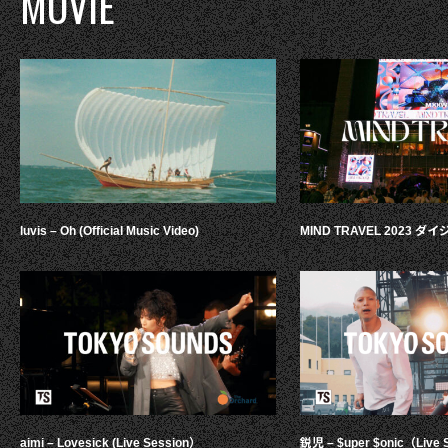
MOVIE
luvis – Oh (Official Music Video)
MIND TRAVEL 2023 
aimi – Lovesick (Live Session）
鋭児 – $uper $onic（Live 