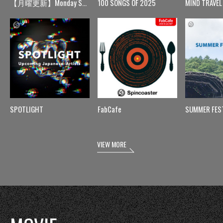
【月曜更新】Monday Spin
100 SONGS OF 2025
MIND TRAVEL
SPOTLIGHT
FabCafe
SUMMER FES
VIEW MORE