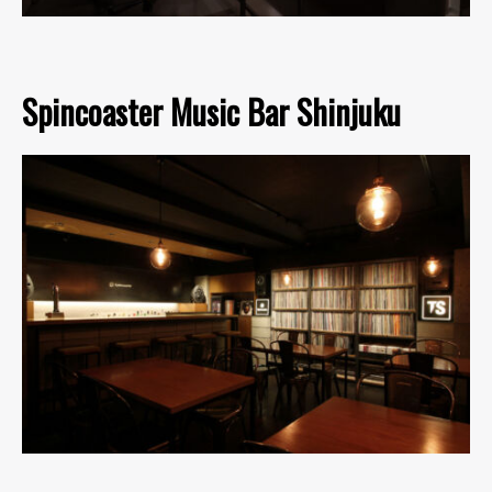
Spincoaster Music Bar Shinjuku