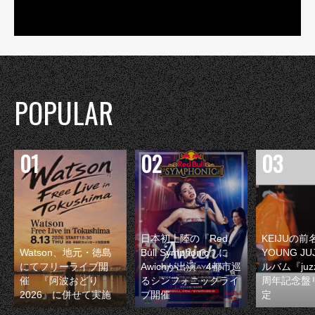
POPULAR
日本初上陸の『Red
KEIJUの
Watson、地元・徳島
Bull Symphonic』に
YOUNG JU
にてフリーライブ開
Awichが出演 4都市巡
ルバム『juzz
催 『阿波おどり
るシンフォニックライ
周年記念盤
2026』に併せて実施
ブ開催
定