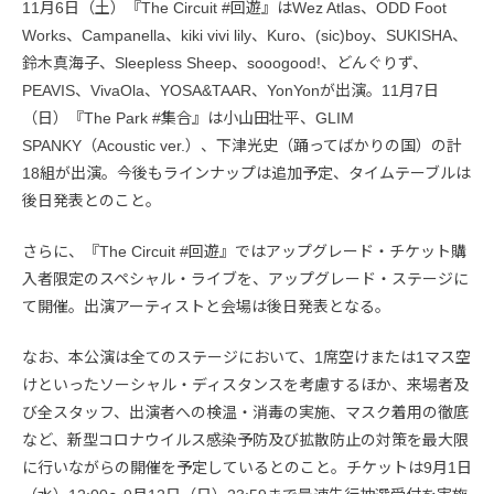
11月6日（土）『The Circuit #回遊』はWez Atlas、ODD Foot
Works、Campanella、kiki vivi lily、Kuro、(sic)boy、SUKISHA、
鈴木真海子、Sleepless Sheep、sooogood!、どんぐりず、
PEAVIS、VivaOla、YOSA&TAAR、YonYonが出演。11月7日
（日）『The Park #集合』は小山田壮平、GLIM
SPANKY（Acoustic ver.）、下津光史（踊ってばかりの国）の計
18組が出演。今後もラインナップは追加予定、タイムテーブルは
後日発表とのこと。
さらに、『The Circuit #回遊』ではアップグレード・チケット購
入者限定のスペシャル・ライブを、アップグレード・ステージに
て開催。出演アーティストと会場は後日発表となる。
なお、本公演は全てのステージにおいて、1席空けまたは1マス空
けといったソーシャル・ディスタンスを考慮するほか、来場者及
び全スタッフ、出演者への検温・消毒の実施、マスク着用の徹底
など、新型コロナウイルス感染予防及び拡散防止の対策を最大限
に行いながらの開催を予定しているとのこと。チケットは9月1日