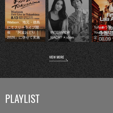
Watson、地元・徳島
にてフリーライブ開
Tohjiのラ
催 『阿波おどり
INTERVIEW ｜
YouTube
2026』に併せて実施
RACH? × idom
定
VIEW MORE
PLAYLIST