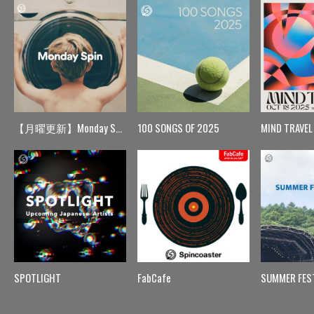
【月曜更新】Monday Spin
100 SONGS OF 2025
MIND TRAVEL
SPOTLIGHT
FabCafe
SUMMER FES