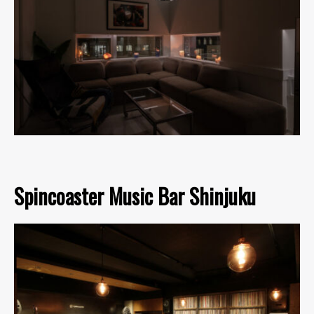
Spincoaster Music Bar Shinjuku