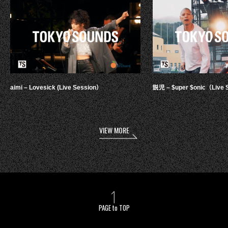
aimi – Lovesick (Live Session）
鋭児 – $uper $onic（Live 
VIEW MORE
PAGE to TOP