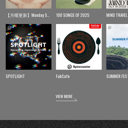
【月曜更新】Monday Spin
100 SONGS OF 2025
MIND TRAVEL
SPOTLIGHT
FabCafe
SUMMER FES
VIEW MORE