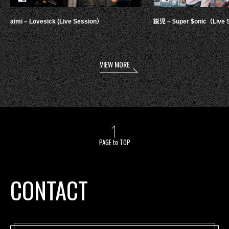
aimi – Lovesick (Live Session）
鋭児 – $uper $onic（Live 
VIEW MORE
PAGE to TOP
CONTACT