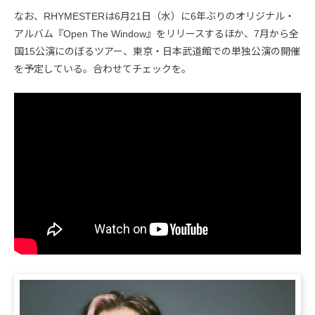
なお、RHYMESTERは6月21日（水）に6年ぶりのオリジナル・
アルバム『Open The Window』をリリースするほか、7月から全
国15公演にのぼるツアー、東京・日本武道館での単独公演の開催
を予定している。合わせてチェックを。