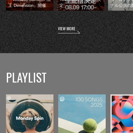
上 Dimension』開催
定
ナル公演の
VIEW MORE
PLAYLIST