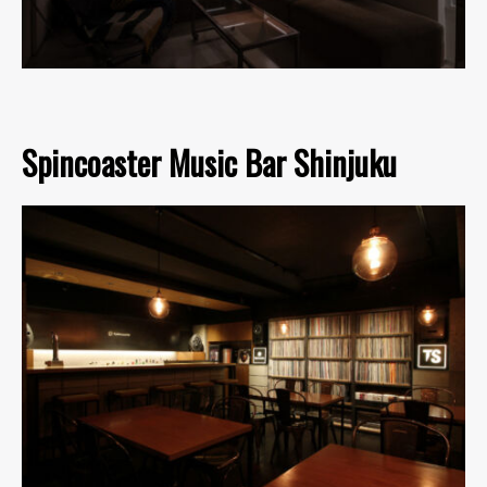
Spincoaster Music Bar Shinjuku