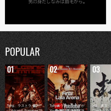
POPULAR
Tohji、ラストライブ
Tohjiのラストライブが
XG、東京
『Volcanic Summer 頂
YouTubeにて生配信決
ワールドツ