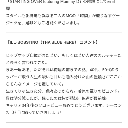
「STARTING OVER featuring Mummy-D」の続編にして前日
譚。
スタイルも出身地も異なる二人のMCの「時間」が織りなすゲー
ジュツを、是非ともご堪能くださいまし。
【ILL-BOSSTINO（THA BLUE HERB） コメント】
ヒップホップ自体がまだ若い、もしくは若い人達のカルチャーだ
と長らく言われてきた。
まあ一理ある。ただそれは俺達の前までの話。40代、50代のラ
ッパーが歌う人生の酸いも甘いも嚙み分けた曲の豊饒さがここか
らそんなイメージを覆していく。
生きてりゃ生きた分、色々あっからね。若気の至りのビヨンド。
数は随分減ったが、残ったのは皆が精鋭。俺達が最前線。
キャリア34年後のソロデビューおめでとうございます。シーズン
2、派手に飾っていきましょう!