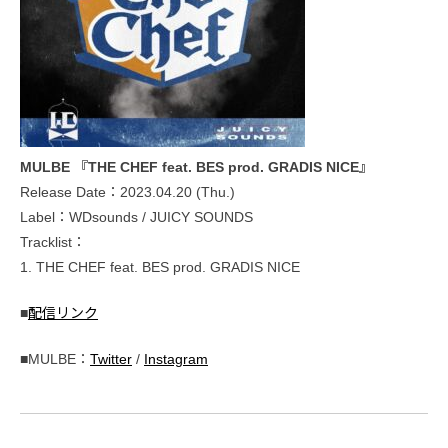
MULBE 『THE CHEF feat. BES prod. GRADIS NICE』
Release Date：2023.04.20 (Thu.)
Label：WDsounds / JUICY SOUNDS
Tracklist：
1. THE CHEF feat. BES prod. GRADIS NICE
■
配信リンク
■MULBE：
Twitter
/
Instagram