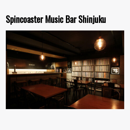
Spincoaster Music Bar Shinjuku