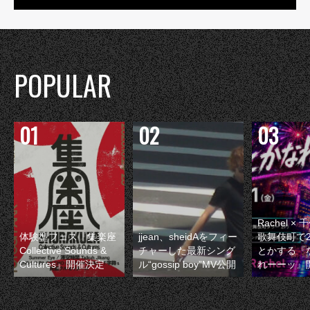
POPULAR
Rachel 
体験型フェス『集楽座
jjean、sheidAをフィー
歌舞伎町で
Collective Sounds &
チャーした最新シング
とかする『
Cultures』開催決定
ル“gossip boy”MV公開
れーーッ』