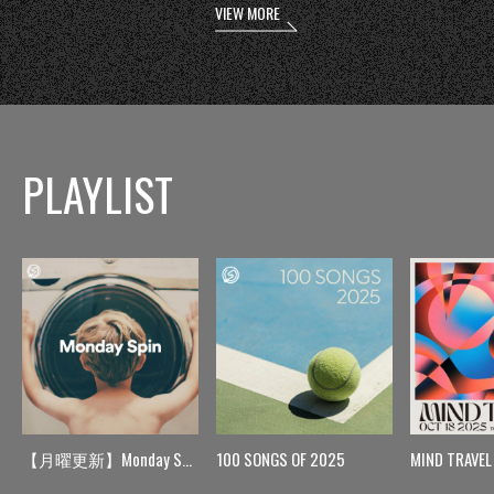
VIEW MORE
PLAYLIST
【月曜更新】Monday Spin
100 SONGS OF 2025
MIND TRAVEL