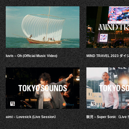
luvis – Oh (Official Music Video)
MIND TRAVEL 2023 
aimi – Lovesick (Live Session）
鋭児 – $uper $onic（Live 