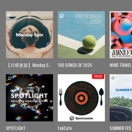
【月曜更新】Monday Spin
100 SONGS OF 2025
MIND TRAVEL
SPOTLIGHT
FabCafe
SUMMER FES