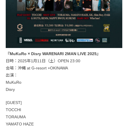
『MuKuRo × Disry WARENARI 2MAN LIVE 2025』
日時：2025年1月11日（土）OPEN 23:00
会場：沖縄 at G-resort +OKINAWA
出演：
MuKuRo
Disry
[GUEST]
TOCCHI
TORAUMA
YAMATO HAZE