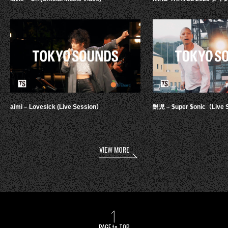
aimi – Lovesick (Live Session）
鋭児 – $uper $onic（Live 
VIEW MORE
PAGE to TOP