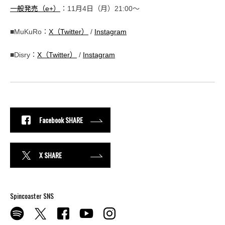
一般発売（e+）
：11月4日（月）21:00〜
■MuKuRo：
X（Twitter）
/
Instagram
■Disry：
X（Twitter）
/
Instagram
Facebook SHARE
X SHARE
Spincoaster SNS