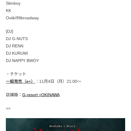
Slimboy
KK
Oviik/99broadway
[DJ]
DJ G-NUTS
DJ RENN
DJ KURUMI
DJ NAPPY BWOY
・チケット
一般発売（e+）
：11月4日（月）21:00〜
店舗販：
G-resort +OKINAWA
==