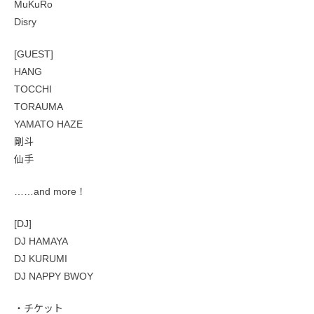
MuKuRo
Disry
[GUEST]
HANG
TOCCHI
TORAUMA
YAMATO HAZE
剛斗
仙手
……and more！
[DJ]
DJ HAMAYA
DJ KURUMI
DJ NAPPY BWOY
・チケット