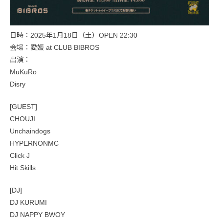
日時：2025年1月18日（土）OPEN 22:30
会場：愛媛 at CLUB BIBROS
出演：
MuKuRo
Disry
[GUEST]
CHOUJI
Unchaindogs
HYPERNONMC
Click J
Hit Skills
[DJ]
DJ KURUMI
DJ NAPPY BWOY