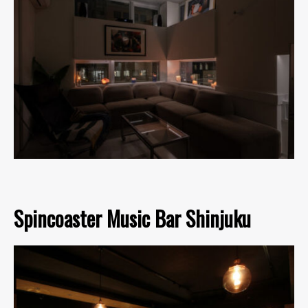
Spincoaster Music Bar Shinjuku