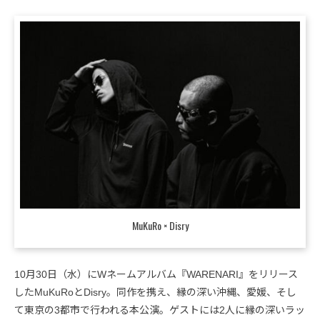
MuKuRo × Disry
10月30日（水）にWネームアルバム『WARENARI』をリリース
したMuKuRoとDisry。同作を携え、縁の深い沖縄、愛媛、そし
て東京の3都市で行われる本公演。ゲストには2人に縁の深いラッ