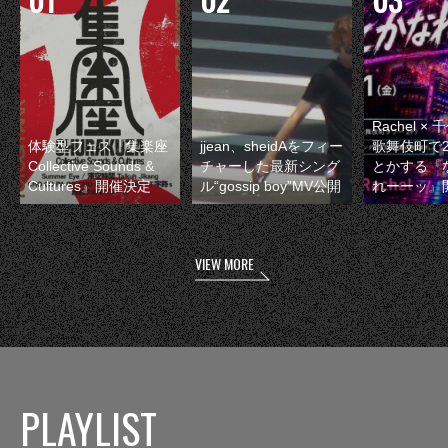
Rachel 
体験型フェス『集楽座
jjean、sheidAをフィー
歌舞伎町で
Collective Sounds &
チャーした最新シング
とかする『
Cultures』開催決定
ル“gossip boy”MV公開
れーーッ』
VIEW MORE
PLAYLIST