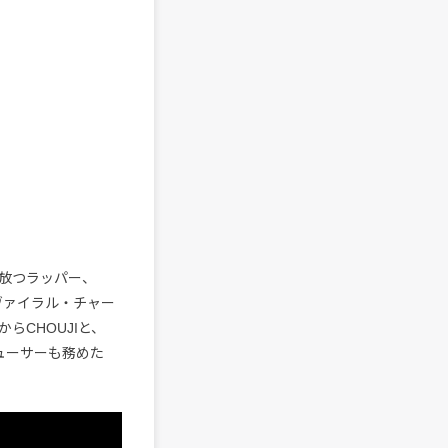
を放つラッパー、
ifyヴァイラル・チャー
CHOUJIと、
デューサーも務めた