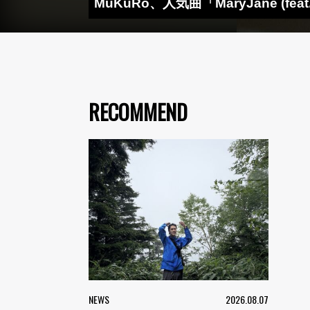
MuKuRo、人気曲「MaryJane (fea
RECOMMEND
NEWS
2026.08.07