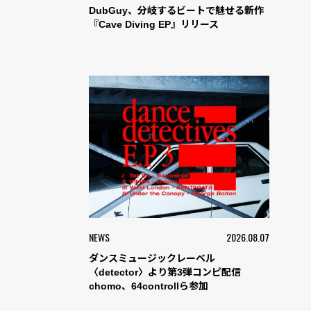
DubGuy、分岐するビートで魅せる新作
『Cave Diving EP』リリース
NEWS
2026.08.07
ダンスミュージックレーベル
〈detector〉より第3弾コンピ配信
chomo、64controllら参加