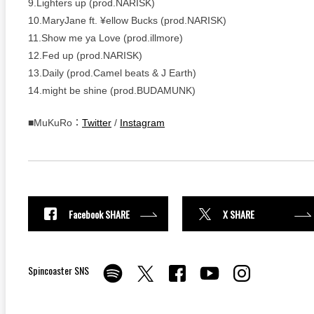
9.Lighters up (prod.NARISK)
10.MaryJane ft. ¥ellow Bucks (prod.NARISK)
11.Show me ya Love (prod.illmore)
12.Fed up (prod.NARISK)
13.Daily (prod.Camel beats & J Earth)
14.might be shine (prod.BUDAMUNK)
■MuKuRo：
Twitter
/
Instagram
Facebook SHARE
X SHARE
Spincoaster SNS