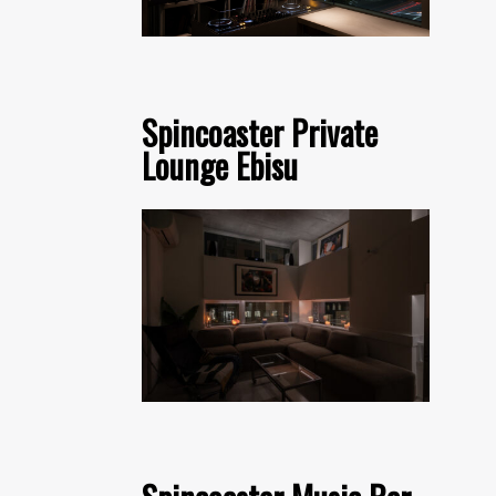
Spincoaster Private
Lounge Ebisu