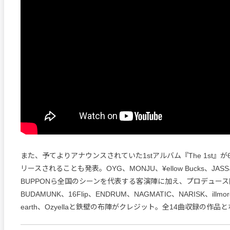
また、予てよりアナウンスされていた1stアルバム『The 1st』
リースされることも発表。OYG、MONJU、¥ellow Bucks、JASS
BUPPONら全国のシーンを代表する客演陣に加え、プロデュース陣
BUDAMUNK、16Flip、ENDRUM、NAGMATIC、NARISK、illmore
earth、Ozyellaと鉄壁の布陣がクレジット。全14曲収録の作品