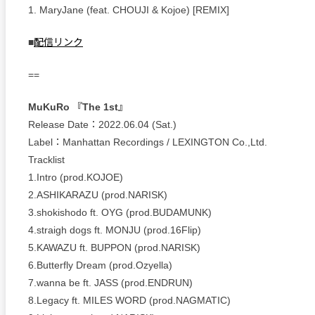
1. MaryJane (feat. CHOUJI & Kojoe) [REMIX]
■
配信リンク
==
MuKuRo 『The 1st』
Release Date：2022.06.04 (Sat.)
Label：Manhattan Recordings / LEXINGTON Co.,Ltd.
Tracklist
1.Intro (prod.KOJOE)
2.ASHIKARAZU (prod.NARISK)
3.shokishodo ft. OYG (prod.BUDAMUNK)
4.straigh dogs ft. MONJU (prod.16Flip)
5.KAWAZU ft. BUPPON (prod.NARISK)
6.Butterfly Dream (prod.Ozyella)
7.wanna be ft. JASS (prod.ENDRUN)
8.Legacy ft. MILES WORD (prod.NAGMATIC)