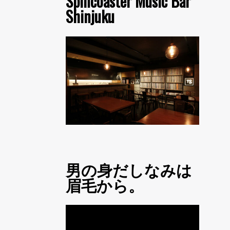
Spincoaster Music Bar
Shinjuku
男の身だしなみは
眉毛から。