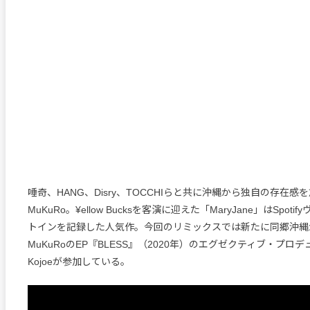
唾奇、HANG、Disry、TOCCHIらと共に沖縄から独自の存在感
MuKuRo。¥ellow Bucksを客演に迎えた「MaryJane」はSpot
トインを記録した人気作。今回のリミックスでは新たに同郷沖縄から
MuKuRoのEP『BLESS』（2020年）のエグゼクティブ・プロ
Kojoeが参加している。