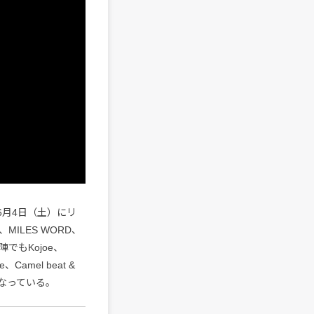
が6月4日（土）にリ
、MILES WORD、
でもKojoe、
、Camel beat &
となっている。