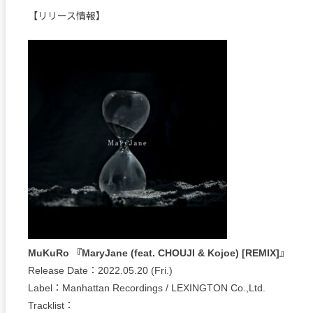
【リリース情報】
MuKuRo 『MaryJane (feat. CHOUJI & Kojoe) [REMIX]』
Release Date：2022.05.20 (Fri.)
Label：Manhattan Recordings / LEXINGTON Co.,Ltd.
Tracklist：