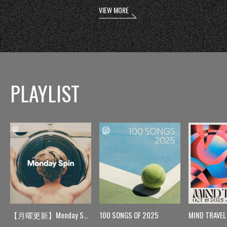
VIEW MORE
PLAYLIST
【月曜更新】Monday Spin
100 SONGS OF 2025
MIND TRAVEL