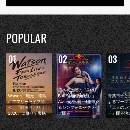
POPULAR
日本初上陸の『Red
Watson、地元・徳島
Bull Symphonic』に
青葉市子と
にてフリーライブ開
Awichが出演 4都市巡
よるツーマ
催 『阿波おどり
るシンフォニックライ
『二人のレ
2026』に併せて実施
ブ開催
ー』開催決