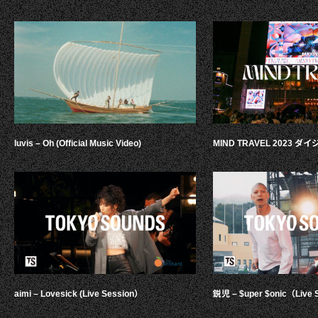
luvis – Oh (Official Music Video)
MIND TRAVEL 2023 
aimi – Lovesick (Live Session）
鋭児 – $uper $onic（Live 