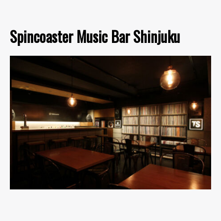
Spincoaster Music Bar Shinjuku