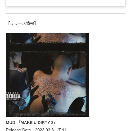
【リリース情報】
MUD 『MAKE U DIRTY 2』
Release Date：2023.03.31 (Fri.)