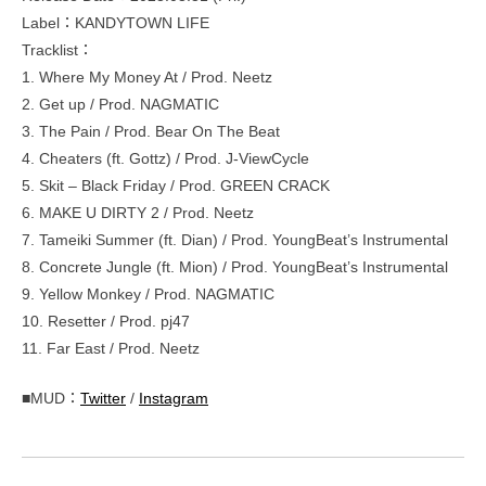
Label：KANDYTOWN LIFE
Tracklist：
1. Where My Money At / Prod. Neetz
2. Get up / Prod. NAGMATIC
3. The Pain / Prod. Bear On The Beat
4. Cheaters (ft. Gottz) / Prod. J-ViewCycle
5. Skit – Black Friday / Prod. GREEN CRACK
6. MAKE U DIRTY 2 / Prod. Neetz
7. Tameiki Summer (ft. Dian) / Prod. YoungBeat’s Instrumental
8. Concrete Jungle (ft. Mion) / Prod. YoungBeat’s Instrumental
9. Yellow Monkey / Prod. NAGMATIC
10. Resetter / Prod. pj47
11. Far East / Prod. Neetz
■MUD：
Twitter
/
Instagram