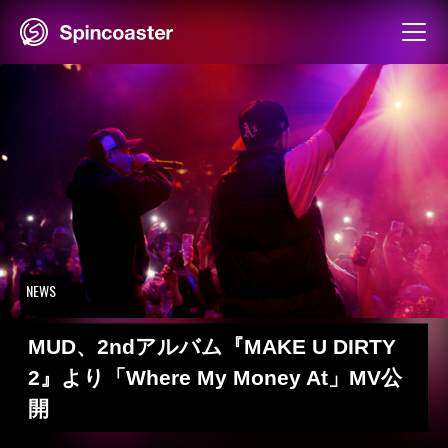
Skip
to
content
NEWS
MUD、2ndアルバム『MAKE U DIRTY
2』より「Where My Money At」MV公
開