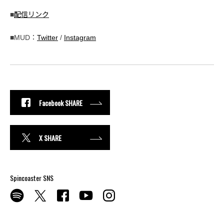
■
配信リンク
■MUD：
Twitter
/
Instagram
Facebook SHARE
X SHARE
Spincoaster SNS