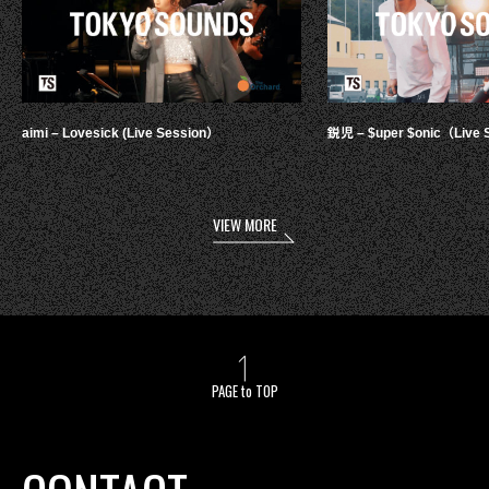
aimi – Lovesick (Live Session）
鋭児 – $uper $onic（Live 
VIEW MORE
PAGE to TOP