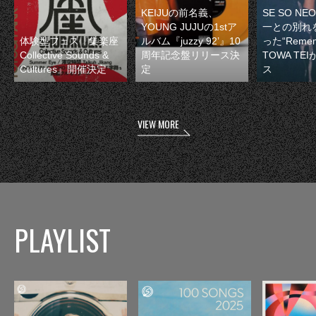
KEIJUの前名義、
SE SO N
YOUNG JUJUの1stア
一との別れ
体験型フェス『集楽座
ルバム『juzzy 92’』10
った“Remem
Collective Sounds &
周年記念盤リリース決
TOWA TE
Cultures』開催決定
定
ス
VIEW MORE
PLAYLIST