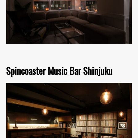
Spincoaster Music Bar Shinjuku