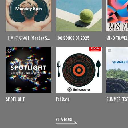
【月曜更新】Monday Spin
100 SONGS OF 2025
MIND TRAVEL
SPOTLIGHT
FabCafe
SUMMER FES
VIEW MORE