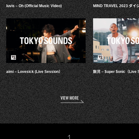
luvis – Oh (Official Music Video)
MIND TRAVEL 2023 
aimi – Lovesick (Live Session）
鋭児 – $uper $onic（Live 
VIEW MORE