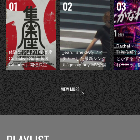
Rachel 
体験型フェス『集楽座
jjean、sheidAをフィー
歌舞伎町で
Collective Sounds &
チャーした最新シング
とかする『
Cultures』開催決定
ル“gossip boy”MV公開
れーーッ』
VIEW MORE