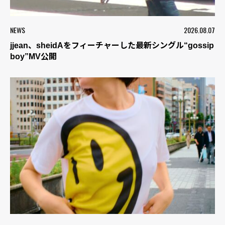
NEWS
2026.08.07
jjean、sheidAをフィーチャーした最新シングル“gossip
boy”MV公開