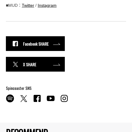
■MUD：
Twitter
/
Instagram
Facebook SHARE
X SHARE
Spincoaster SNS