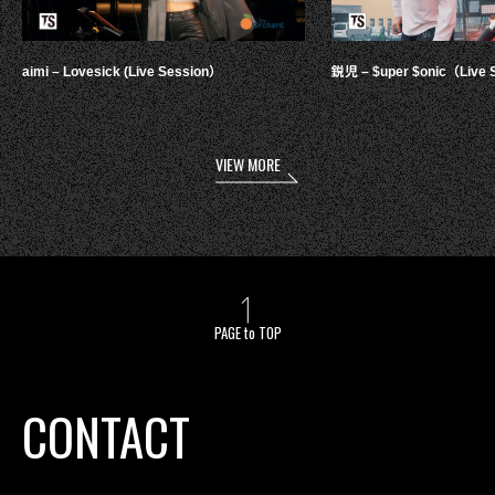
aimi – Lovesick (Live Session）
鋭児 – $uper $onic（Live 
VIEW MORE
PAGE to TOP
CONTACT