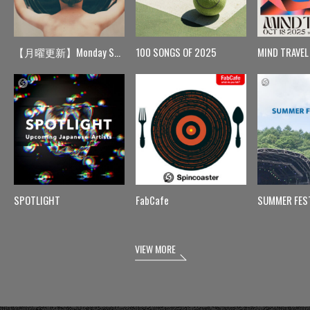
【月曜更新】Monday Spin
100 SONGS OF 2025
MIND TRAVEL
SPOTLIGHT
FabCafe
SUMMER FES
VIEW MORE