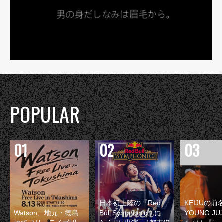
POPULAR
日本初上陸の『Red
KEIJUの
Watson、地元・徳島
Bull Symphonic』に
YOUNG JU