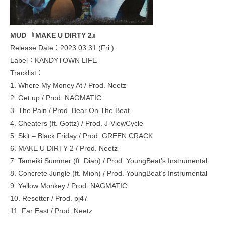
MUD 『MAKE U DIRTY 2』
Release Date：2023.03.31 (Fri.)
Label：KANDYTOWN LIFE
Tracklist：
1. Where My Money At / Prod. Neetz
2. Get up / Prod. NAGMATIC
3. The Pain / Prod. Bear On The Beat
4. Cheaters (ft. Gottz) / Prod. J-ViewCycle
5. Skit – Black Friday / Prod. GREEN CRACK
6. MAKE U DIRTY 2 / Prod. Neetz
7. Tameiki Summer (ft. Dian) / Prod. YoungBeat’s Instrumental
8. Concrete Jungle (ft. Mion) / Prod. YoungBeat’s Instrumental
9. Yellow Monkey / Prod. NAGMATIC
10. Resetter / Prod. pj47
11. Far East / Prod. Neetz