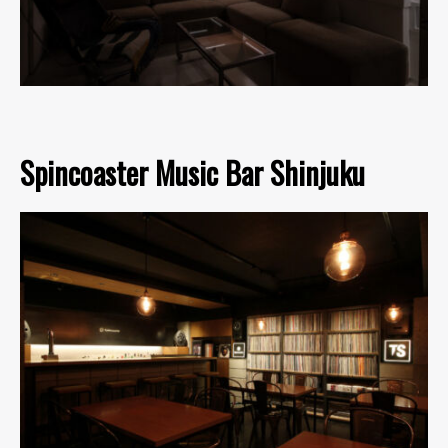
Spincoaster Music Bar Shinjuku