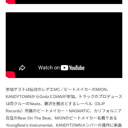
参加ゲストは仙台のレゲエMC／ビートメイカーのMION、
KANDYTOWNからGottzとDIANが参加。トラックのプロデュース
は同クルーのNeetz、藤沢を拠点とするレーベル〈DLiP
Records〉所属のビートメイカー・NAGMATIC、カリフォルニア
在住のBear On The Beat、MIONのビートメイカー名義である
YoungBeat’s Instrumental、KANDYTOWNメンバーの諸作に楽曲