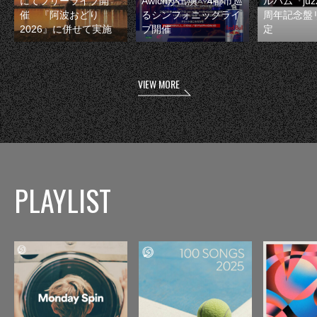
にてフリーライブ開
Awichが出演 4都市巡
ルバム『juzz
催 『阿波おどり
るシンフォニックライ
周年記念盤
2026』に併せて実施
ブ開催
定
VIEW MORE
PLAYLIST