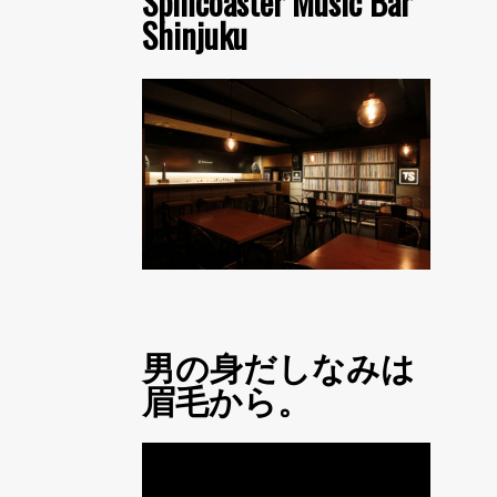
Spincoaster Music Bar
Shinjuku
男の身だしなみは
眉毛から。