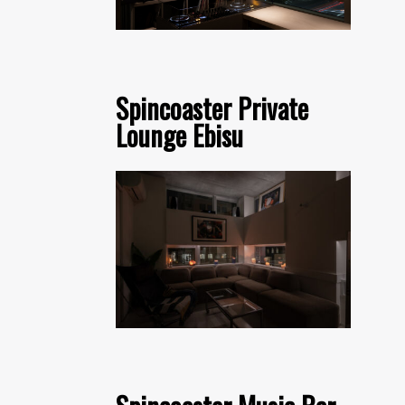
Spincoaster Private
Lounge Ebisu