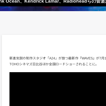
 Ocean、Kendrick Lamar、Radiohead
新進気鋭の制作スタジオ「A24」が放つ最新作『WAVES』が7月
TOHOシネマズ日比谷ほか全国ロードショーされることに。