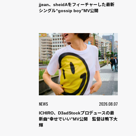
jjean、sheidAをフィーチャーした最新
シングル“gossip boy”MV公開
NEWS
2026.08.07
ICHIRO、D3adStockプロデュースの最
新曲“幸せでいい”MV公開 監督は鴨下大
輝