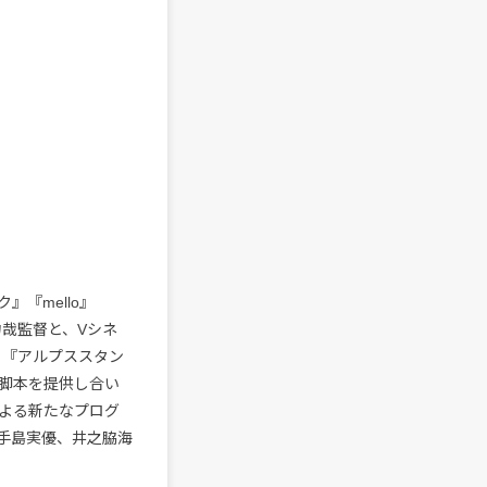
『mello』
力哉監督と、Vシネ
』『アルプススタン
脚本を提供し合い
による新たなプログ
、手島実優、井之脇海