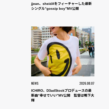
jjean、sheidAをフィーチャーした最新
シングル“gossip boy”MV公開
NEWS
2026.08.07
ICHIRO、D3adStockプロデュースの最
新曲“幸せでいい”MV公開 監督は鴨下大
輝