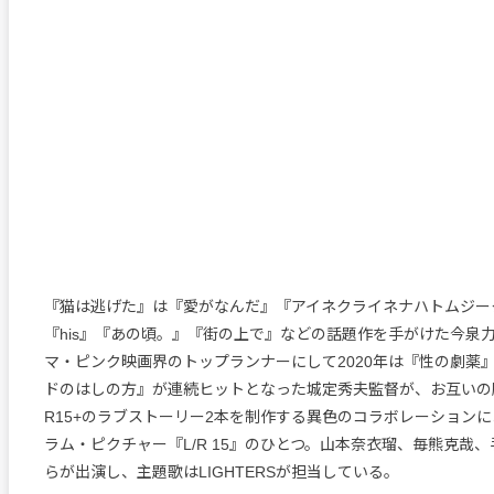
『猫は逃げた』は『愛がなんだ』『アイネクライネナハトムジーク』
『his』『あの頃。』『街の上で』などの話題作を手がけた今泉
マ・ピンク映画界のトップランナーにして2020年は『性の劇薬
ドのはしの方』が連続ヒットとなった城定秀夫監督が、お互いの
R15+のラブストーリー2本を制作する異色のコラボレーション
ラム・ピクチャー『L/R 15』のひとつ。山本奈衣瑠、毎熊克哉
らが出演し、主題歌はLIGHTERSが担当している。