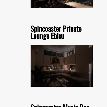
Spincoaster Private
Lounge Ebisu