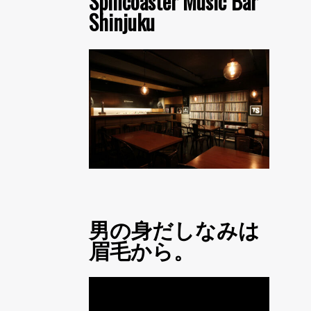
Spincoaster Music Bar
Shinjuku
男の身だしなみは
眉毛から。