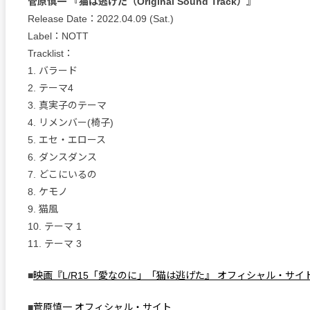
菅原慎一 『猫は逃げた（Original Sound Track）』
Release Date：2022.04.09 (Sat.)
Label：NOTT
Tracklist：
1. バラード
2. テーマ4
3. 真実子のテーマ
4. リメンバー(椅子)
5. エセ・エロース
6. ダンスダンス
7. どこにいるの
8. ケモノ
9. 猫風
10. テーマ 1
11. テーマ 3
■
映画『L/R15「愛なのに」「猫は逃げた』 オフィシャル・サイ
■
菅原慎一 オフィシャル・サイト