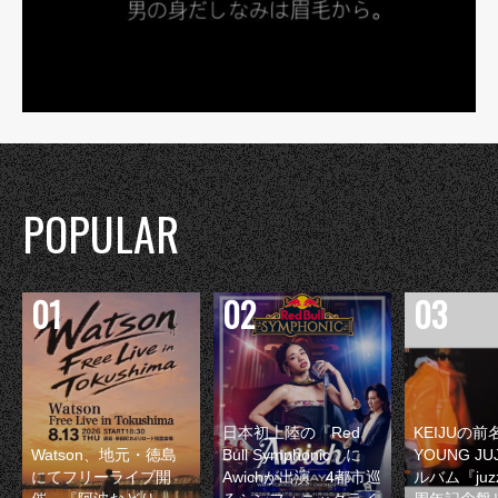
POPULAR
日本初上陸の『Red
KEIJUの
Watson、地元・徳島
Bull Symphonic』に
YOUNG JU
にてフリーライブ開
Awichが出演 4都市巡
ルバム『juzz