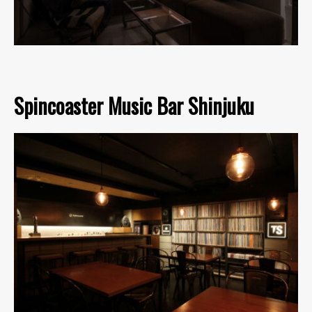
Spincoaster Music Bar Shinjuku