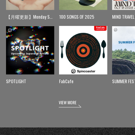
【月曜更新】Monday Spin
100 SONGS OF 2025
MIND TRAVEL
SPOTLIGHT
FabCafe
SUMMER FES
VIEW MORE