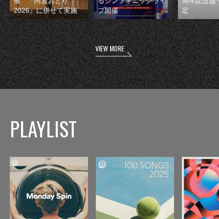
催 『阿波おどり
るシンフォニックライ
周年記念盤
2026』に併せて実施
ブ開催
定
VIEW MORE
PLAYLIST