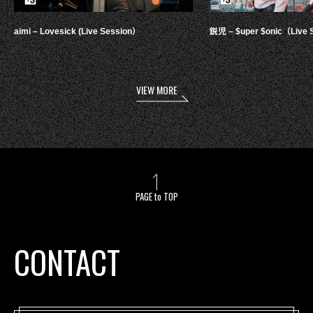
aimi – Lovesick (Live Session）
鋭児 – $uper $onic（Live 
VIEW MORE
PAGE to TOP
CONTACT