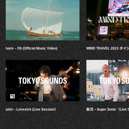
luvis – Oh (Official Music Video)
MIND TRAVEL 2023 
aimi – Lovesick (Live Session）
鋭児 – $uper $onic（Live 