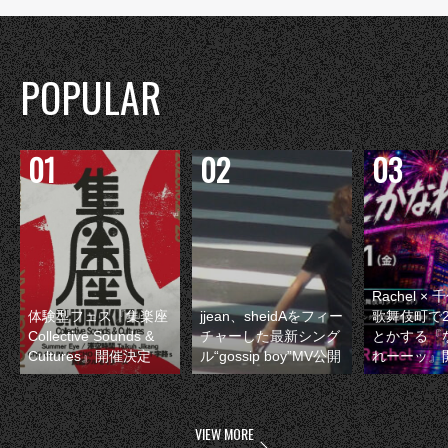
POPULAR
Rachel 
体験型フェス『集楽座
jjean、sheidAをフィー
歌舞伎町で
Collective Sounds &
チャーした最新シング
とかする『
Cultures』開催決定
ル“gossip boy”MV公開
れーーッ』
VIEW MORE