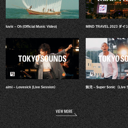
luvis – Oh (Official Music Video)
MIND TRAVEL 2023 
aimi – Lovesick (Live Session）
鋭児 – $uper $onic（Live 
VIEW MORE