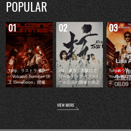
POPULAR
Tohji、ラストライブ
XG、東京・大阪にて
Tohjiのラ
『Volcanic Summer 頂
ワールドツアーファイ
YouTube
上 Dimension』開催
ナル公演の開催が決定
定
VIEW MORE