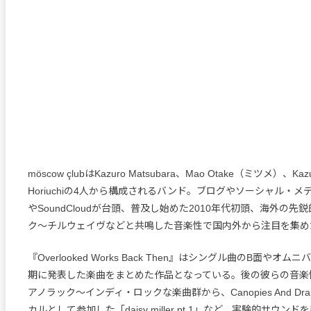
möscow çlubはKazuro Matsubara、Mao Otake（ミツメ）、Kazu
Horiuchiの4人から構成されるバンド。ブログやソーシャル・メディ
やSoundCloudが台頭、普及し始めた2010年代初頭、海外の
ク〜チルウェイヴなどと共鳴した音楽性で国内外から注目を集め
『Overlooked Works Back Then』はシングル曲のB面やオ
期に発表した楽曲をまとめた作品となっている。後の彼らの音楽
アノラック〜インディ・ロックな楽曲群から、Canopies And Dr
カルとして参加した「daisy miller pt.1」など、実験的サウン