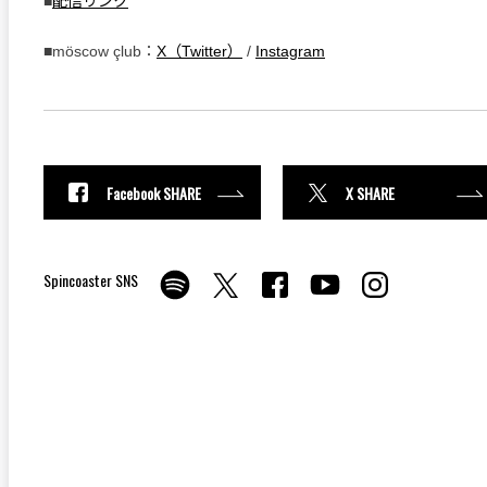
■
配信リンク
■möscow çlub：
X（Twitter）
/
Instagram
Facebook SHARE
X SHARE
Spincoaster SNS