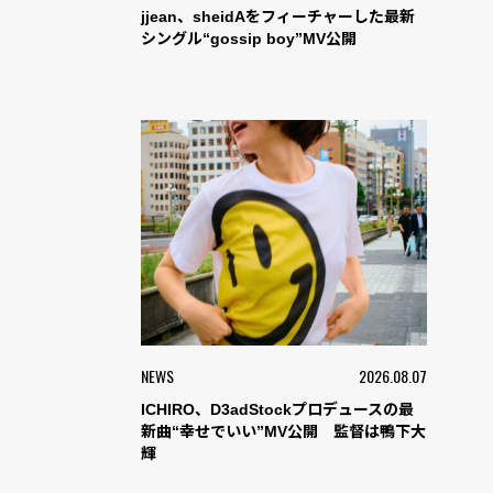
jjean、sheidAをフィーチャーした最新
シングル“gossip boy”MV公開
NEWS
2026.08.07
ICHIRO、D3adStockプロデュースの最
新曲“幸せでいい”MV公開 監督は鴨下大
輝