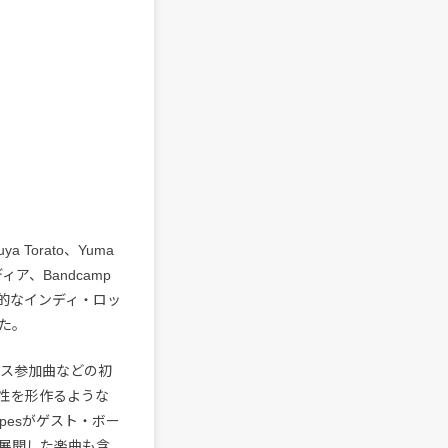
ya Torato、Yuma
ア、Bandcamp
先鋭的なインディ・ロッ
た。
ムニバス参加曲などの初
性を形作るような
apesがゲスト・ボー
ドを展開した楽曲も含