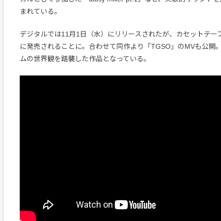
まれている。
デジタルでは11月1日（水）にリリースされたが、カセットテープ
に発売されることに。合わせて同作より「TGSO」のMVも公開
ムの世界観を踏襲した作品となっている。