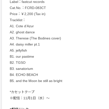
Label：fastcut records
Cat.No.：FCRD-083CT
Price：￥2,200 (Tax in)
Tracklist：
A1. Cote d’Azur
A2. ghost dance
A3. Therese (The Bodines cover)
A4. daisy miller pt.1
A5. jellyfish
B1. our pastime
B2. TGSO
B3. sanatorium
B4. ECHO BEACH
B5. and the Moon be still as bright
*カセットテープ
※配信：11月1日（水）〜