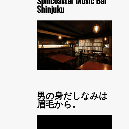
Spincoaster Music Bar
Shinjuku
男の身だしなみは
眉毛から。