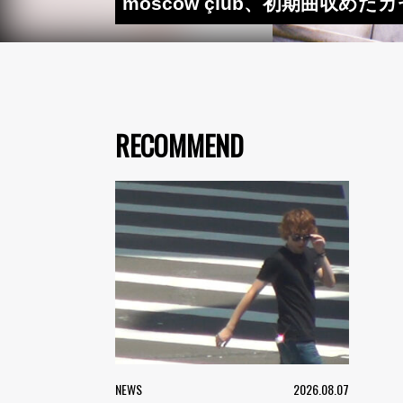
möscow çlub、初期曲収
RECOMMEND
NEWS
2026.08.07