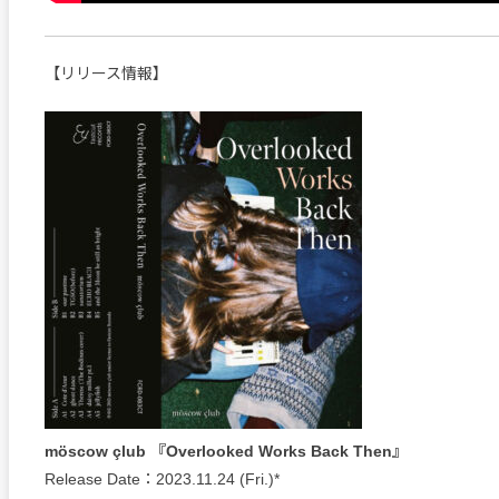
【リリース情報】
möscow çlub 『Overlooked Works Back Then』
Release Date：2023.11.24 (Fri.)*