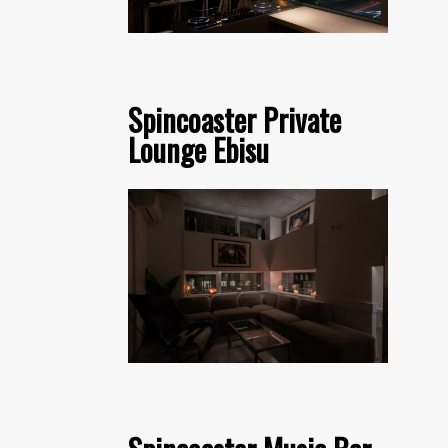
Spincoaster Private
Lounge Ebisu