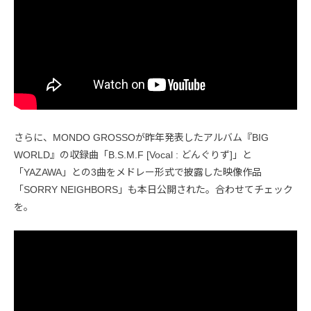
さらに、MONDO GROSSOが昨年発表したアルバム『BIG
WORLD』の収録曲「B.S.M.F [Vocal : どんぐりず]」と
「YAZAWA」との3曲をメドレー形式で披露した映像作品
「SORRY NEIGHBORS」も本日公開された。合わせてチェック
を。