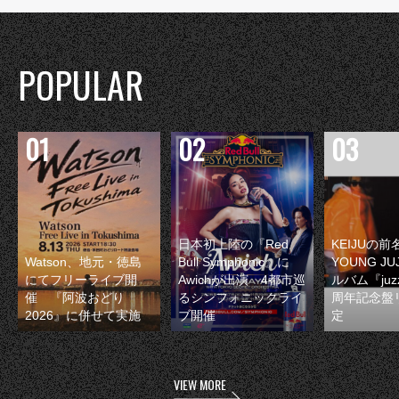
POPULAR
日本初上陸の『Red
KEIJUの
Watson、地元・徳島
Bull Symphonic』に
YOUNG JU
にてフリーライブ開
Awichが出演 4都市巡
ルバム『juzz
催 『阿波おどり
るシンフォニックライ
周年記念盤
2026』に併せて実施
ブ開催
定
VIEW MORE