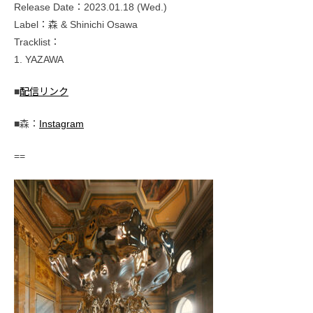
Release Date：2023.01.18 (Wed.)
Label：森 & Shinichi Osawa
Tracklist：
1. YAZAWA
■
配信リンク
■森：
Instagram
==