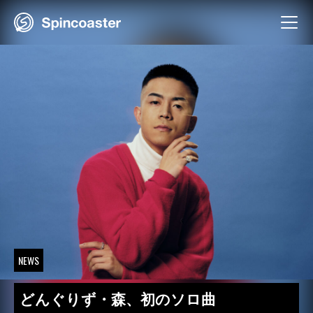
Skip
to
content
NEWS
どんぐりず・森、初のソロ曲