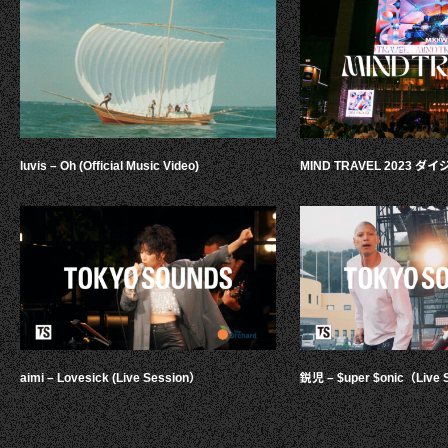
luvis – Oh (Official Music Video)
MIND TRAVEL 2023 
aimi – Lovesick (Live Session）
鋭児 – $uper $onic（Live 