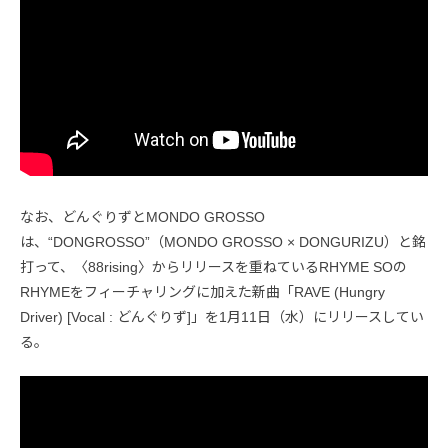
なお、どんぐりずとMONDO GROSSO
は、“DONGROSSO”（MONDO GROSSO × DONGURIZU）と銘
打って、〈88rising〉からリリースを重ねているRHYME SOの
RHYMEをフィーチャリングに加えた新曲「RAVE (Hungry
Driver) [Vocal : どんぐりず]」を1月11日（水）にリリースしてい
る。