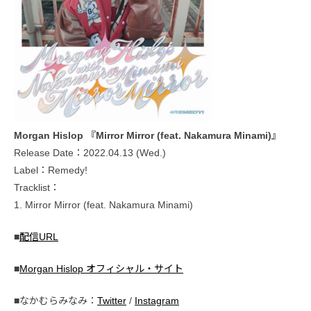
Morgan Hislop 『Mirror Mirror (feat. Nakamura Minami)』
Release Date：2022.04.13 (Wed.)
Label：Remedy!
Tracklist：
1. Mirror Mirror (feat. Nakamura Minami)
■
配信URL
■
Morgan Hislop オフィシャル・サイト
■なかむらみなみ：
Twitter
/
Instagram