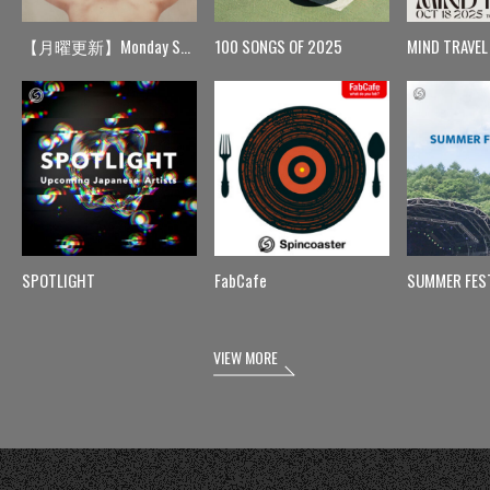
【月曜更新】Monday Spin
100 SONGS OF 2025
MIND TRAVEL
SPOTLIGHT
FabCafe
SUMMER FES
VIEW MORE