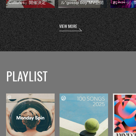
Cultures』開催決定
ル“gossip boy”MV公開
れーーッ』
VIEW MORE
PLAYLIST