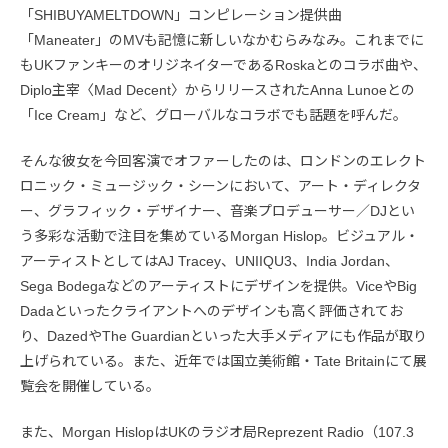
「SHIBUYAMELTDOWN」コンピレーション提供曲
「Maneater」のMVも記憶に新しいなかむらみなみ。これまでに
もUKファンキーのオリジネイターであるRoskaとのコラボ曲や、
Diplo主宰〈Mad Decent〉からリリースされたAnna Lunoeとの
「Ice Cream」など、グローバルなコラボでも話題を呼んだ。
そんな彼女を今回客演でオファーしたのは、ロンドンのエレクト
ロニック・ミュージック・シーンにおいて、アート・ディレクタ
ー、グラフィック・デザイナー、音楽プロデューサー／DJとい
う多彩な活動で注目を集めているMorgan Hislop。ビジュアル・
アーティストとしてはAJ Tracey、UNIIQU3、India Jordan、
Sega Bodegaなどのアーティストにデザインを提供。ViceやBig
Dadaといったクライアントへのデザインも高く評価されてお
り、DazedやThe Guardianといった大手メディアにも作品が取り
上げられている。また、近年では国立美術館・Tate Britainにて展
覧会を開催している。
また、Morgan HislopはUKのラジオ局Reprezent Radio（107.3