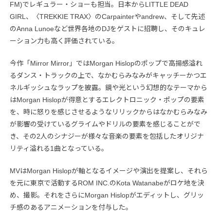
FM)でレギュラー・ショーも担当。日本からLITTLE DEAD
GIRL、〈TREKKIE TRAX〉のCarpainterやandrew、そして先述
のAnna Lunoeなど世界各地のDJをゲストに招聘し、そのキュレ
ーション力も高く評価されている。
今作「Mirror Mirror」ではMorgan Hislopのポップで高揚感溢れ
るダンス・トラックの上で、なかむらみなみがキャッチーかつエ
ネルギッシュなラップを披露。鏡や光という幻想的なテーマから
はMorgan Hislopが得意とするエレクトロニック・ポップの要素
を、時に怒りを感じさせるようなリリックからはなかむらみなみ
が影響の受けているグライムやドリルの要素を感じることがで
き、その2人のシナジーが様々な音楽の要素を包括したオリジナ
リティ溢れる1曲となっている。
MVはMorgan Hislopが軸となるイメージや演出を提案し、それら
を元に東京で活動するROM INC.のKota Watanabeがロケ地を決
め、撮影。それをさらにMorgan Hislopがエディットし、グリッ
チ感のあるアニメーションを付与した。