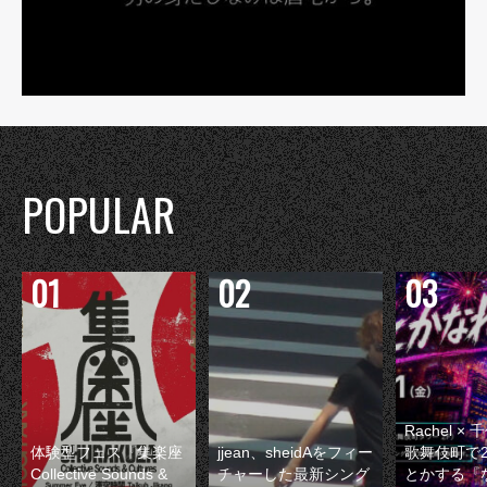
POPULAR
Rachel 
体験型フェス『集楽座
jjean、sheidAをフィー
歌舞伎町で
Collective Sounds &
チャーした最新シング
とかする『