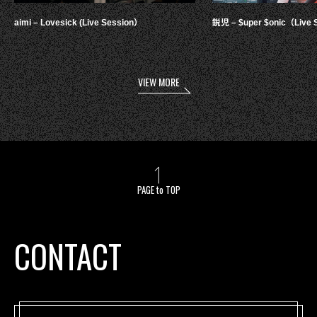
aimi – Lovesick (Live Session）
鋭児 – $uper $onic（Live 
VIEW MORE
PAGE to TOP
CONTACT