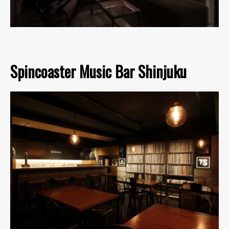
Spincoaster Music Bar Shinjuku