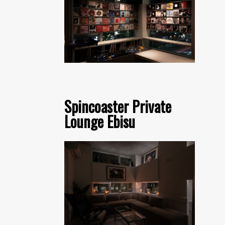
Spincoaster Private
Lounge Ebisu