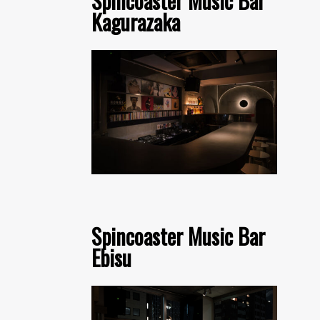
Spincoaster Music Bar
Kagurazaka
Spincoaster Music Bar
Ebisu