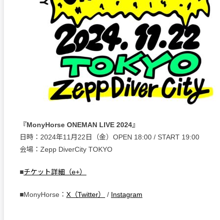
『MonyHorse ONEMAN LIVE 2024』
日時：2024年11月22日（金）OPEN 18:00 / START 19:00
会場：Zepp DiverCity TOKYO
■
チケット詳細（e+）
■MonyHorse：
X（Twitter）
/
Instagram