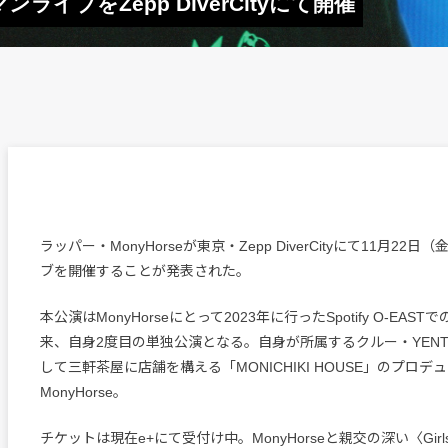
ンライブをZepp DiverCityにて開催
ラッパー・MonyHorseが東京・Zepp DiverCityにて11月22
ブを開催することが発表された。
本公演はMonyHorseにとって2023年に行ったSpotify O-EA
来、自身2度目の単独公演となる。自身が所属するクルー・YEN
して三軒茶屋に店舗を構える「MONICHIKI HOUSE」のプロデ
MonyHorse。
チケットは現在e+にて受付け中。MonyHorseと親交の深い〈Girls D