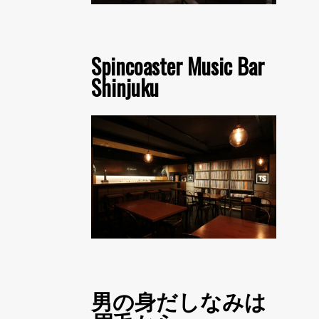
Spincoaster Music Bar
Shinjuku
男の身だしなみは