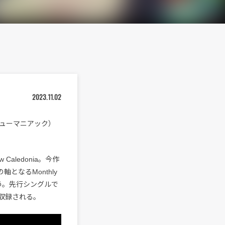
2023.11.02
C』（ヒューマニアック）
Caledonia。今作
となるMonthly
という。先行シングルで
が収録される。