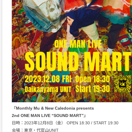
『Monthly Mu & New Caledonia presents
2nd ONE MAN LIVE “SOUND MART”』
日時：2023年12月8日（金） OPEN 18:30 / START 19:30
会場：東京・代官山UNIT