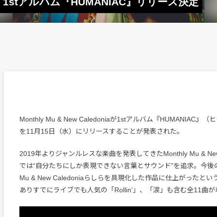
donia、1stアルバム『HUMANIAC』リリース決定
Monthly Mu & New Caledoniaが1stアルバム『HUMANIA
を11月15日（水）にリリースすることが発表された。
2019年よりジャンルレスな楽曲を発表してきたMonthly Mu & New 
では“自分たちにしか表現できない言葉とサウンド”を追求。今後の軸
Mu & New Caledoniaらしらを具現化した作品に仕上がった
ありすでにライブでも人気の「Rollin’」、「涙」も含む全11曲