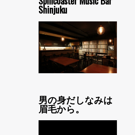
Spincoaster Music Bar
Shinjuku
男の身だしなみは
眉毛から。