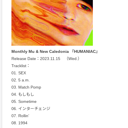
Monthly Mu & New Caledonia 『HUMANIAC』
Release Date：2023.11.15 （Wed.）
Tracklist：
01. SEX
02. 5 a.m.
03. Match Pomp
04. もしもし
05. Sometime
06. インターチェンジ
07. Rollin’
08. 1994