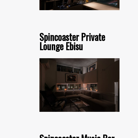
Spincoaster Private
Lounge Ebisu