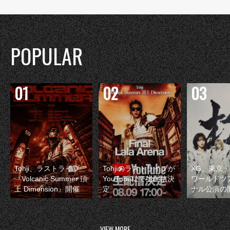
POPULAR
Tohji、ラストライブ
Tohjiのラストライブが
XG、東京
『Volcanic Summer 頂
YouTubeにて生配信決
ワールドツ
上 Dimension』開催
定
ナル公演の
VIEW MORE