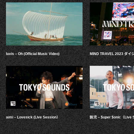
luvis – Oh (Official Music Video)
MIND TRAVEL 2023 
aimi – Lovesick (Live Session）
鋭児 – $uper $onic（Live 