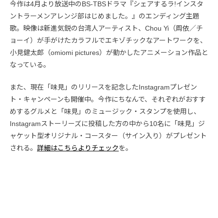
今作は4月より放送中のBS-TBSドラマ『シェアするラ!インスタ
ントラーメンアレンジ部はじめました。』のエンディング主題
歌。映像は新進気鋭の台湾人アーティスト、Chou Yi（周依／チ
ョーイ）が手がけたカラフルでエキゾチックなアートワークを、
小見健太郎（omiomi pictures）が動かしたアニメーション作品と
なっている。
また、現在「味見」のリリースを記念したInstagramプレゼン
ト・キャンペーンも開催中。今作にちなんで、それぞれがおすす
めするグルメと「味見」のミュージック・スタンプを使用し、
Instagramストーリーズに投稿した方の中から10名に「味見」ジ
ャケット型オリジナル・コースター（サイン入り）がプレゼント
される。
詳細はこちらよりチェック
を。