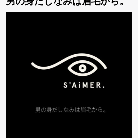
男の身だしなみは眉毛から。