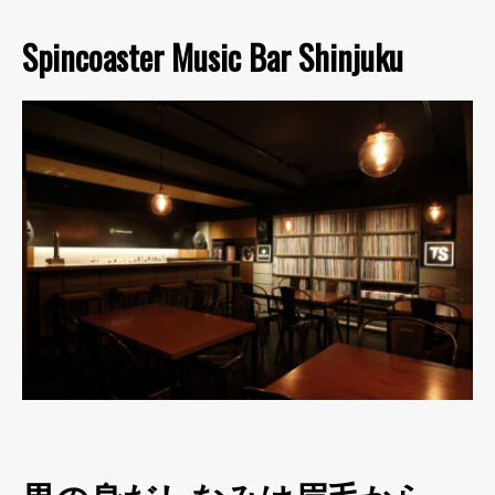
Spincoaster Music Bar Shinjuku