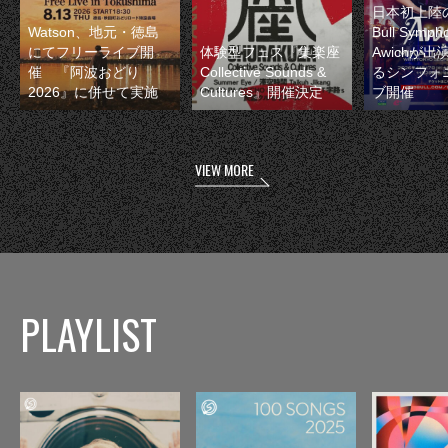
日本初上陸の
Watson、地元・徳島
Bull Symp
にてフリーライブ開
体験型フェス『集楽座
Awichが
催 『阿波おどり
Collective Sounds &
るシンフォ
2026』に併せて実施
Cultures』開催決定
ブ開催
VIEW MORE
PLAYLIST