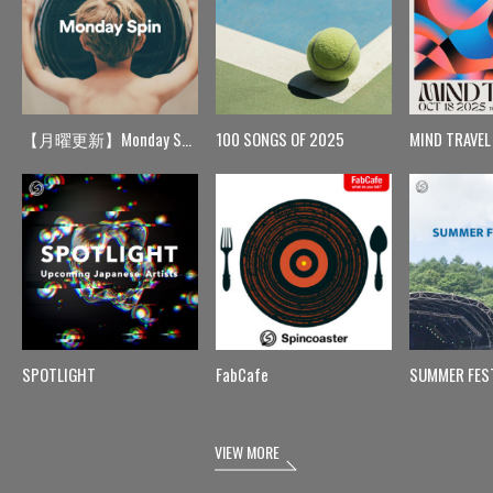
【月曜更新】Monday Spin
100 SONGS OF 2025
MIND TRAVEL
SPOTLIGHT
FabCafe
SUMMER FES
VIEW MORE