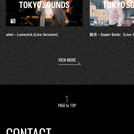
aimi – Lovesick (Live Session）
鋭児 – $uper $onic（Live 
VIEW MORE
PAGE to TOP
CONTACT