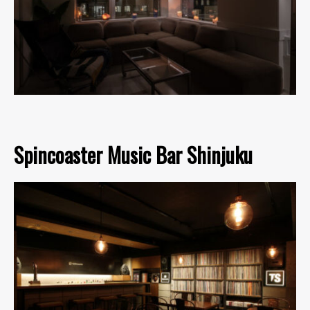
Spincoaster Music Bar Shinjuku