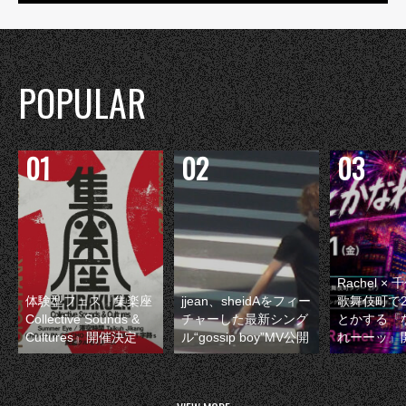
POPULAR
Rachel 
体験型フェス『集楽座
jjean、sheidAをフィー
歌舞伎町で
Collective Sounds &
チャーした最新シング
とかする『
Cultures』開催決定
ル“gossip boy”MV公開
れーーッ』