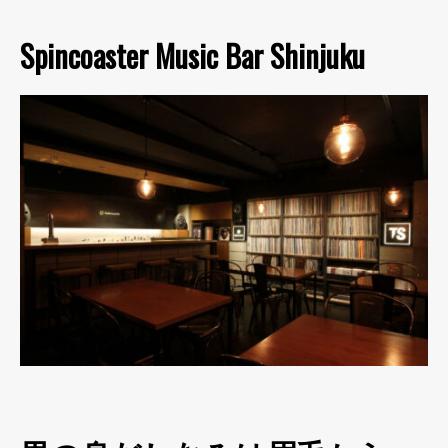
Spincoaster Music Bar Shinjuku