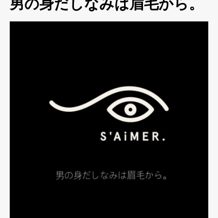
男の身だしなみは眉毛から。