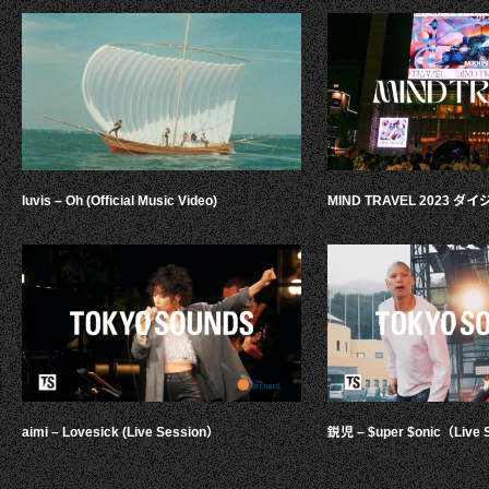
luvis – Oh (Official Music Video)
MIND TRAVEL 2023 
aimi – Lovesick (Live Session）
鋭児 – $uper $onic（Live 