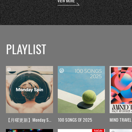
VIEW MORE
PLAYLIST
【月曜更新】Monday Spin
100 SONGS OF 2025
MIND TRAVEL