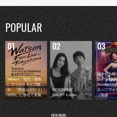
POPULAR
日本初上陸の
Watson、地元・徳島
Bull Symp
にてフリーライブ開
Awichが
催 『阿波おどり
INTERVIEW ｜
るシンフォ
2026』に併せて実施
RACH? × idom
ブ開催
VIEW MORE