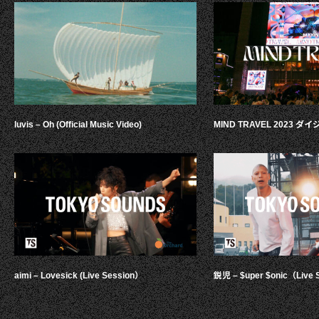
luvis – Oh (Official Music Video)
MIND TRAVEL 2023 
aimi – Lovesick (Live Session）
鋭児 – $uper $onic（Live 