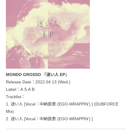
MONDO GROSSO 『迷い人 EP』
Release Date：2022.04.13 (Wed.)
Label：A.S.A.B
Tracklist：
1. 迷い人 [Vocal：中納良恵 (EGO-WRAPPIN’) ] (DUBFORCE
Mix)
2. 迷い人 [Vocal：中納良恵 (EGO-WRAPPIN’) ]