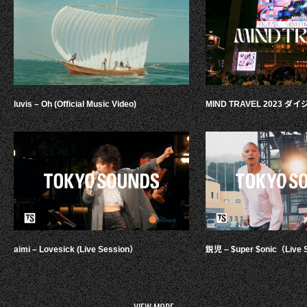
luvis – Oh (Official Music Video)
MIND TRAVEL 2023 
aimi – Lovesick (Live Session）
鋭児 – $uper $onic（Live 
VIEW MORE