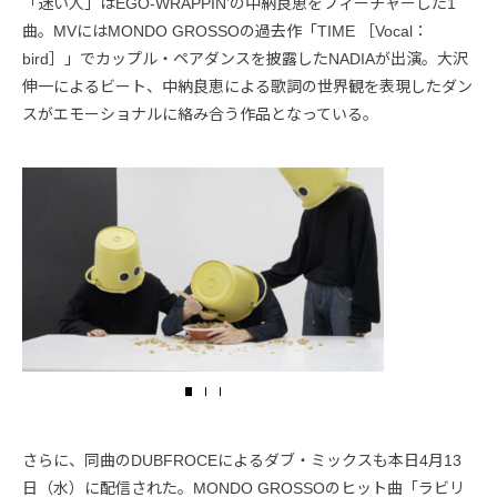
「迷い人」はEGO-WRAPPIN’の中納良恵をフィーチャーした1
曲。MVにはMONDO GROSSOの過去作「TIME ［Vocal：
bird］」でカップル・ペアダンスを披露したNADIAが出演。大沢
伸一によるビート、中納良恵による歌詞の世界観を表現したダン
スがエモーショナルに絡み合う作品となっている。
さらに、同曲のDUBFROCEによるダブ・ミックスも本日4月13
日（水）に配信された。MONDO GROSSOのヒット曲「ラビリ