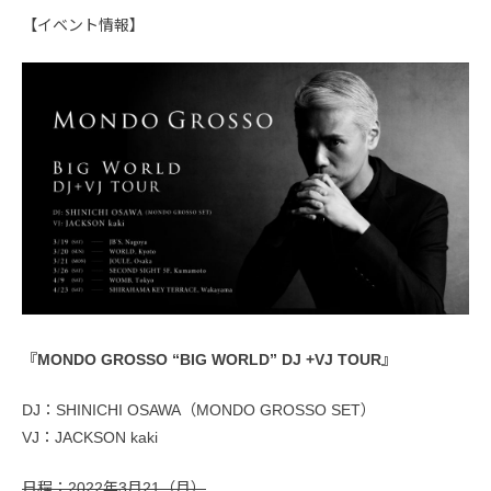
【イベント情報】
『MONDO GROSSO “BIG WORLD” DJ +VJ TOUR』
DJ：SHINICHI OSAWA（MONDO GROSSO SET）
VJ：JACKSON kaki
日程：2022年3月21（月）