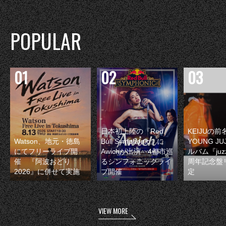
POPULAR
日本初上陸の『Red
KEIJUの
Watson、地元・徳島
Bull Symphonic』に
YOUNG JU
にてフリーライブ開
Awichが出演 4都市巡
ルバム『juzz
催 『阿波おどり
るシンフォニックライ
周年記念盤
2026』に併せて実施
ブ開催
定
VIEW MORE