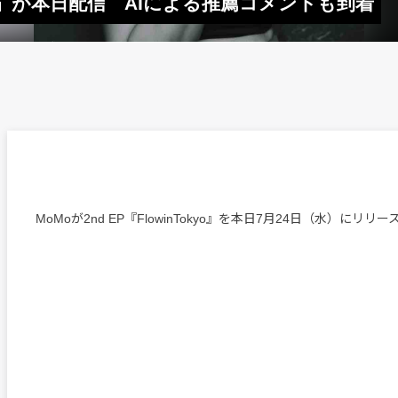
Tokyo』が本日配信 AIによる推薦コメントも到着
MoMoが2nd EP『FlowinTokyo』を本日7月24日（水）にリリ