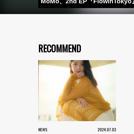
MoMo、2nd EP『Flowin
RECOMMEND
NEWS
2024.07.03