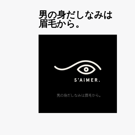
男の身だしなみは
眉毛から。