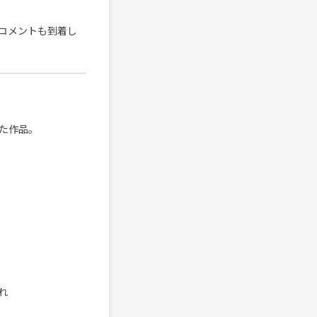
ドコメントも到着し
た作品。
。
れ