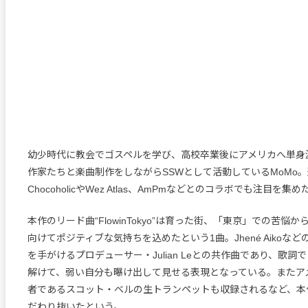
幼少時代に教会でゴスペルを学び、高校卒業後にアメリカへ単身
作家たちと楽曲制作をしながらSSWとして活動しているMoMo
ChocoholicやWez Atlas、AmPmなどとのコラボでも注目を集め
本作のリード曲“FlowinTokyo”は育った街、「東京」での苦悩
向けてポジティブな気持ちを込めたという1曲。Jhené Aikoな
を手がけるプロデューサー・Julian Leとの共作曲であり、歌詞
解けて、弱い自分も曝け出して見せる表現となっている。またア
者であるスコット・ベルの生トランペットも収録されるなど、本
だわり抜いたという。