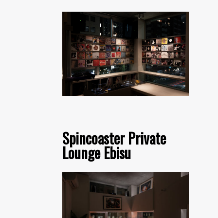
Spincoaster Private
Lounge Ebisu