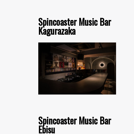
Spincoaster Music Bar
Kagurazaka
Spincoaster Music Bar
Ebisu