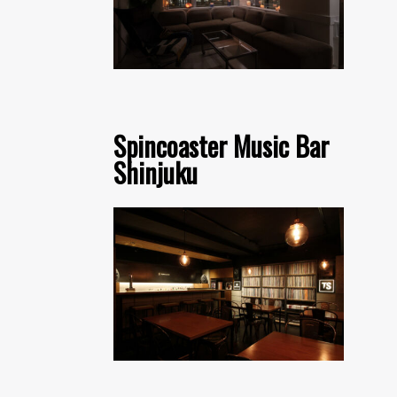
Spincoaster Music Bar
Shinjuku